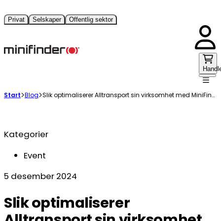
Privat
Selskaper
Offentlig sektor
Handl
Start
Blog
Slik optimaliserer Alltransport sin virksomhet med MiniFinder Fleet Management
Kategorier
Event
5 desember 2024
Slik optimaliserer
Alltransport sin virksomhet