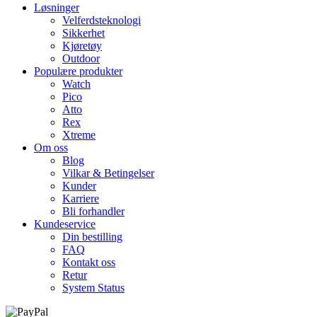
Løsninger
Velferdsteknologi
Sikkerhet
Kjøretøy
Outdoor
Populære produkter
Watch
Pico
Atto
Rex
Xtreme
Om oss
Blog
Vilkar & Betingelser
Kunder
Karriere
Bli forhandler
Kundeservice
Din bestilling
FAQ
Kontakt oss
Retur
System Status