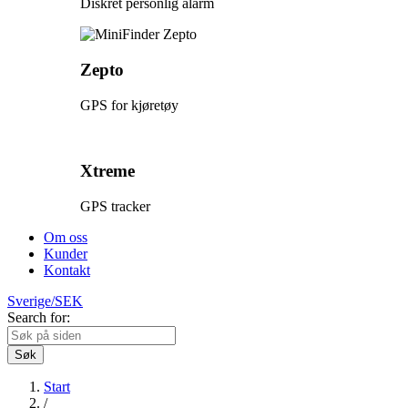
Diskret personlig alarm
Zepto
GPS for kjøretøy
Xtreme
GPS tracker
Om oss
Kunder
Kontakt
Sverige/SEK
Search for:
Søk
Start
/