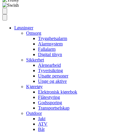
Løsninger
Omsorg
Trygghetsalarm
Alarmsystem
Fallalarm
Digital tilsyn
Sikkerhet
Alenearbeid
Tyverisikring
Utsatte personer
Unge og aktive
Kjøretøy
Elektronisk kjørebok
Flåtestyring
Godssporing
Transportselskap
Outdoor
Jakt
ATV
Båt