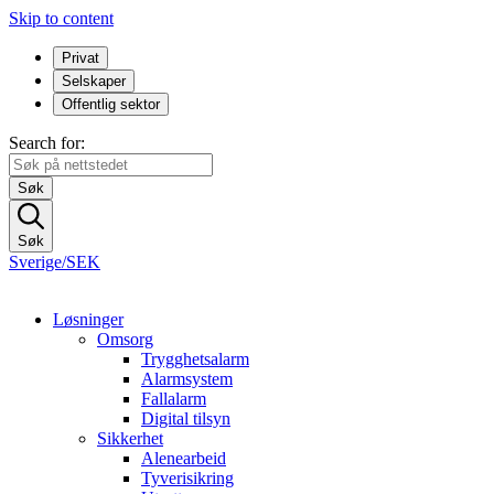
Skip to content
Privat
Selskaper
Offentlig sektor
Search for:
Søk
Søk
Sverige/SEK
Løsninger
Omsorg
Trygghetsalarm
Alarmsystem
Fallalarm
Digital tilsyn
Sikkerhet
Alenearbeid
Tyverisikring