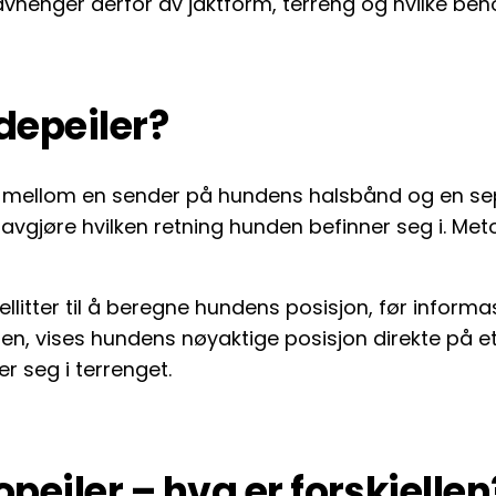
vhenger derfor av jaktform, terreng og hvilke beho
depeiler?
ler mellom en sender på hundens halsbånd og en 
vgjøre hvilken retning hunden befinner seg i. Meto
ellitter til å beregne hundens posisjon, før inform
ngen, vises hundens nøyaktige posisjon direkte på e
 seg i terrenget.
opeiler – hva er forskjellen