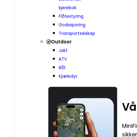
kjørebok
Flåtestyring
Godssporing
Transportselskap
Outdoor
Jakt
ATV
Båt
Kjæledyr
Vå
MiniF
sikke