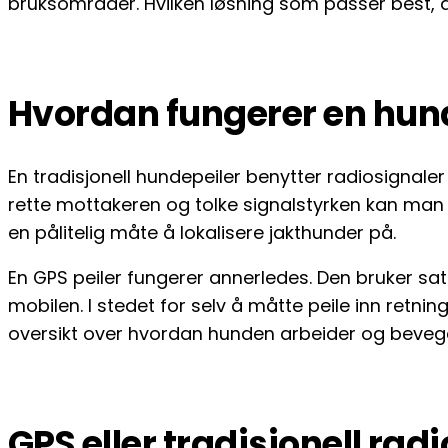
bruksområder. Hvilken løsning som passer best, a
Hvordan fungerer en hun
En tradisjonell hundepeiler benytter radiosigna
rette mottakeren og tolke signalstyrken kan man a
en pålitelig måte å lokalisere jakthunder på.
En GPS peiler fungerer annerledes. Den bruker sat
mobilen. I stedet for selv å måtte peile inn retni
oversikt over hvordan hunden arbeider og beveger
GPS eller tradisjonell radi