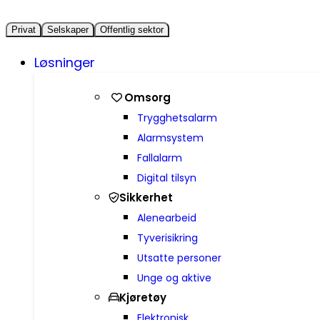
Privat
Selskaper
Offentlig sektor
Løsninger
Omsorg
Trygghetsalarm
Alarmsystem
Fallalarm
Digital tilsyn
Sikkerhet
Alenearbeid
Tyverisikring
Utsatte personer
Unge og aktive
Kjøretøy
Elektronisk