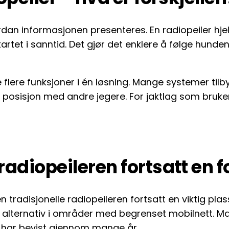
dan informasjonen presenteres. En radiopeiler hje
kartet i sanntid. Det gjør det enklere å følge hun
lere funksjoner i én løsning. Mange systemer tilbyr
posisjon med andre jegere. For jaktlag som bruker 
radiopeileren fortsatt en f
en tradisjonelle radiopeileren fortsatt en viktig pla
alternativ i områder med begrenset mobilnett. Ma
e har bevist gjennom mange år.