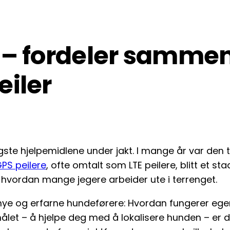
nd – fordeler samme
eiler
ste hjelpemidlene under jakt. I mange år var den tr
PS peilere
, ofte omtalt som LTE peilere, blitt et s
t hvordan mange jegere arbeider ute i terrenget.
 nye og erfarne hundeførere: Hvordan fungerer ege
et – å hjelpe deg med å lokalisere hunden – er det