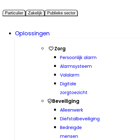
Particulier
Zakelijk
Publieke sector
Oplossingen
Zorg
Persoonlijk alarm
Alarmsysteem
Valalarm
Digitale
zorgtoezicht
Beveiliging
Alleenwerk
Diefstalbeveiliging
Bedreigde
mensen