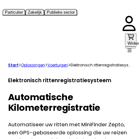
Particulier
Zakelijk
Publieke sector
Winke
Start
Oplossingen
Voertuigen
Elektronisch rittenregistratiesysteem
Elektronisch rittenregistratiesysteem
Automatische
Kilometerregistratie
Automatiseer uw ritten met MiniFinder Zepto,
een GPS-gebaseerde oplossing die uw reizen