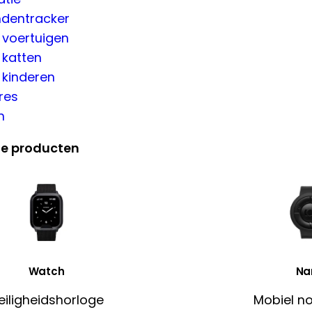
dentracker
 voertuigen
 katten
 kinderen
res
n
de producten
Watch
Na
eiligheidshorloge
Mobiel n