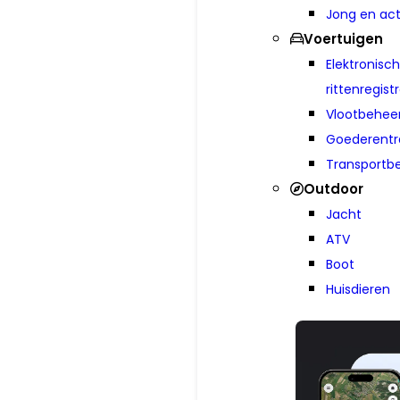
Jong en act
Voertuigen
Elektronisc
rittenregist
Vlootbehee
Goederen­tr
Transportbe
Outdoor
Jacht
ATV
Boot
Huisdieren