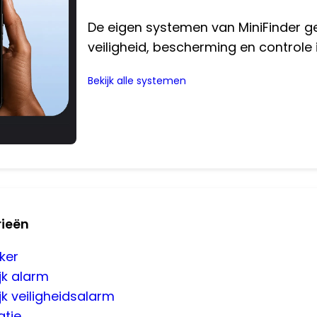
De eigen systemen van MiniFinder g
veiligheid, bescherming en controle i
Bekijk alle systemen
rieën
ker
jk alarm
jk veiligheidsalarm
atie