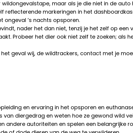
ur wildongevalstape, maar als je die niet in de auto
elf reflecterende markeringen in het dashboardkast
t ongeval ’s nachts opsporen.
vindt, nader het dan niet, tenzij je het zelf op een
t. Probeer het dier ook niet zelf te zoeken; als he
r het geval wij, de wildtrackers, contact met je 
opleiding en ervaring in het opsporen en euthana
s van diergedrag en weten hoe ze gewond wild veil
 andere autoriteiten en spelen een belangrijke rol
de of dode dieren van de weg te verwijderen.