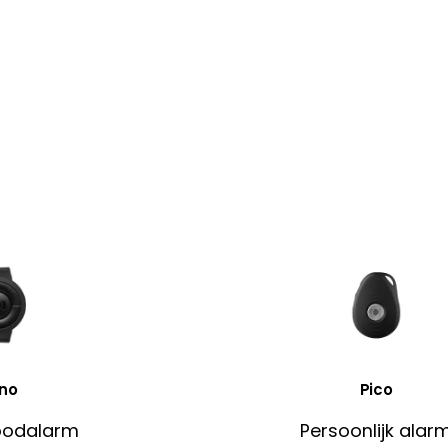
no
Pico
oodalarm
Persoonlijk alar