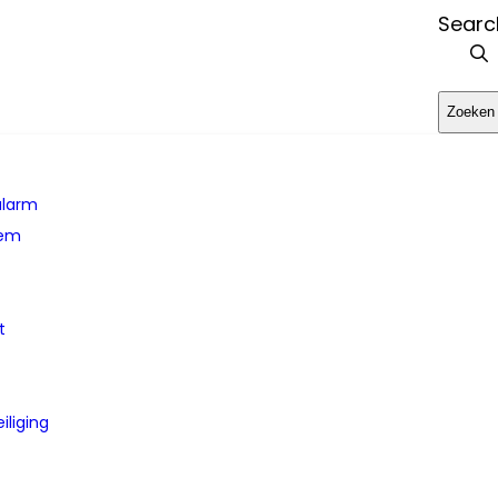
Search
Zoeken
alarm
eem
t
iliging