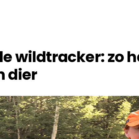
e wildtracker: zo h
 dier