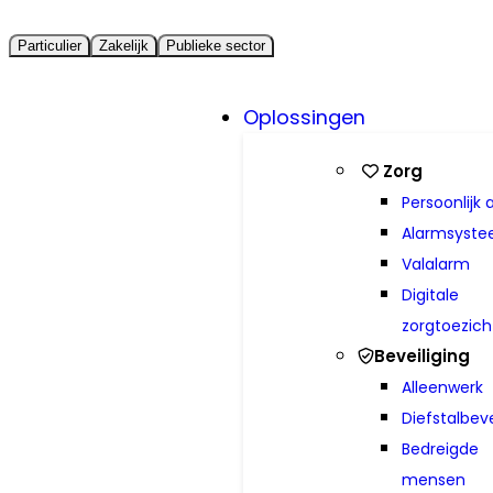
Particulier
Zakelijk
Publieke sector
Oplossingen
Zorg
Persoonlijk 
Alarmsyst
Valalarm
Digitale
zorgtoezich
Beveiliging
Alleenwerk
Diefstalbeve
Bedreigde
mensen