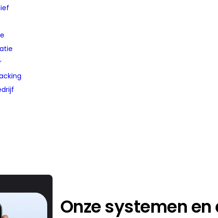
ief
he
ratie
r
acking
drijf
Onze systemen en