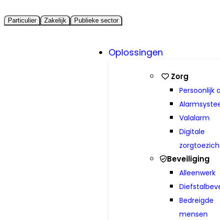
Particulier
Zakelijk
Publieke sector
Oplossingen
Zorg
Persoonlijk 
Alarmsyst
Valalarm
Digitale
zorgtoezich
Beveiliging
Alleenwerk
Diefstalbeve
Bedreigde
mensen