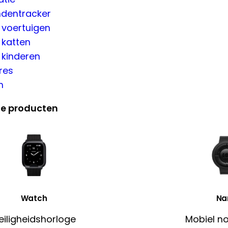
dentracker
 voertuigen
 katten
 kinderen
res
n
de producten
Watch
Na
eiligheidshorloge
Mobiel n