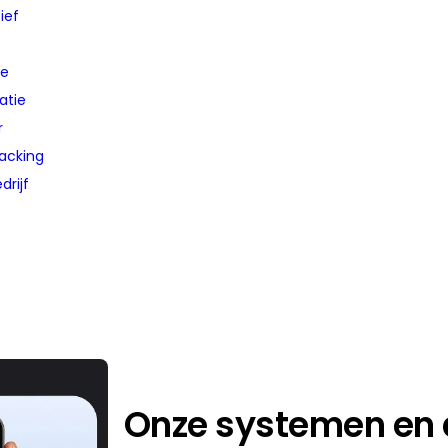
ief
he
ratie
r
acking
drijf
Onze systemen en