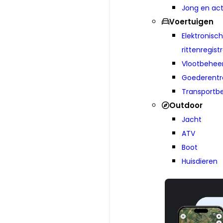
Jong en act
Voertuigen
Elektronisc
rittenregist
Vlootbehee
Goederen­tr
Transportbe
Outdoor
Jacht
ATV
Boot
Huisdieren