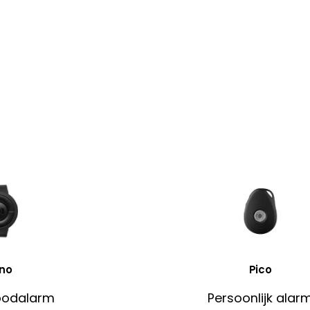
no
Pico
oodalarm
Persoonlijk alar