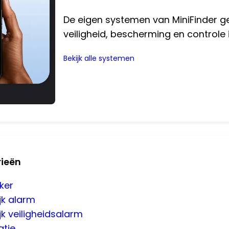
De eigen systemen van MiniFinder g
veiligheid, bescherming en controle i
Bekijk alle systemen
rieën
ker
jk alarm
jk veiligheidsalarm
atie