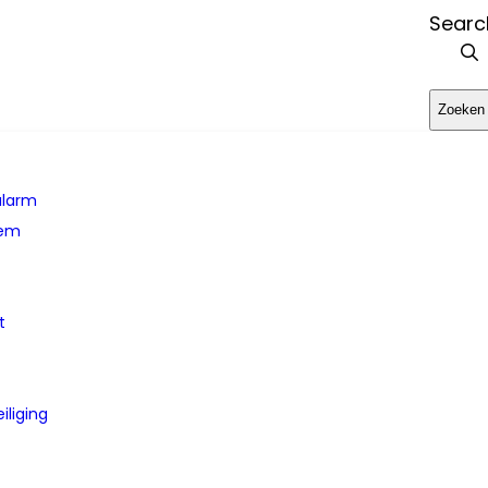
Search
Zoeken
alarm
eem
t
iliging