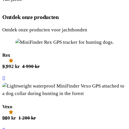
Ontdek onze producten
Ontdek onze producten voor jachthonden
Rex
Oorspronkelijke
Huidige
3 992
kr
4 990
kr
4.92
prijs
prijs
was:
is:
4
3
990 kr.
992 kr.
Vexo
Oorspronkelijke
Huidige
960
kr
1 200
kr
4.83
prijs
prijs