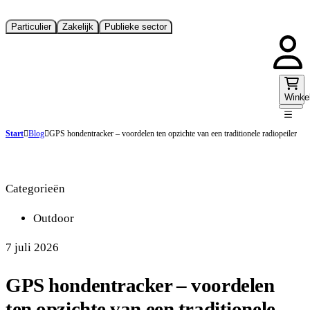
Particulier
Zakelijk
Publieke sector
Winke
Start
Blog
GPS hondentracker – voordelen ten opzichte van een traditionele radiopeiler
Categorieën
Outdoor
7 juli 2026
GPS hondentracker – voordelen
ten opzichte van een traditionele