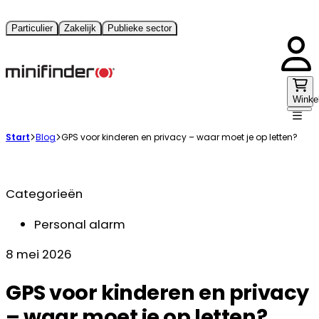
Particulier
Zakelijk
Publieke sector
Winke
Start
Blog
GPS voor kinderen en privacy – waar moet je op letten?
Categorieën
Personal alarm
8 mei 2026
GPS voor kinderen en privacy
– waar moet je op letten?