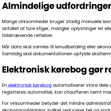
Almindelige udfordringe
Mange virksomheder bruger stadig manuelle løsning
antallet af ture stiger, mangler oplysninger let ell
tidskrævende rettelser.
Når data skal samles til lønudbetaling eller øko
Samtidig skal dokumentationen opfylde skattem
Elektronisk kørebog gør 
En
elektronisk kørebog
automatiserer store dele a
registreres automatisk, kan chaufføren nemt marker
For virksomheder betyder det mindre administratio
økonomiopfølgning, hvilket reducerer fejl og spar