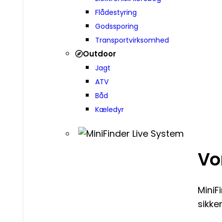
Flådestyring
Godssporing
Transportvirksomhed
Outdoor
Jagt
ATV
Båd
Kæledyr
Vo
MiniF
sikke