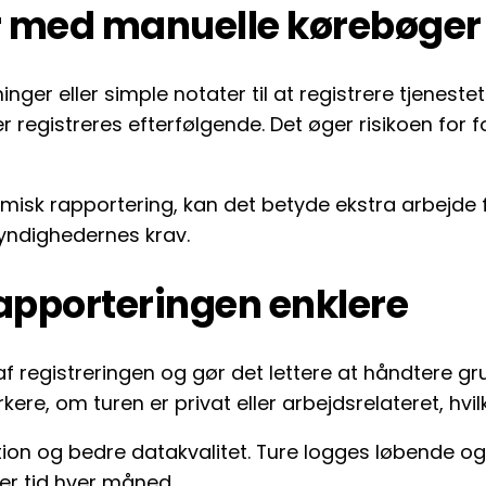
r med manuelle kørebøger
er eller simple notater til at registrere tjeneste
er registreres efterfølgende. Det øger risikoen for f
nomisk rapportering, kan det betyde ekstra arbejd
yndighedernes krav.
rapporteringen enklere
f registreringen og gør det lettere at håndtere gr
e, om turen er privat eller arbejdsrelateret, hvilk
n og bedre datakvalitet. Ture logges løbende og ka
er tid hver måned.