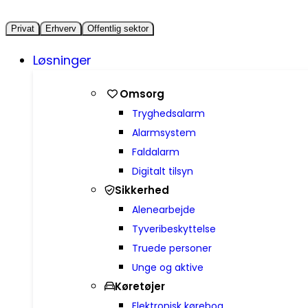
Privat
Erhverv
Offentlig sektor
Løsninger
Omsorg
Trygheds­alarm
Alarmsystem
Faldalarm
Digitalt tilsyn
Sikkerhed
Alenearbejde
Tyveribeskyttelse
Truede personer
Unge og aktive
Køretøjer
Elektronisk kørebog