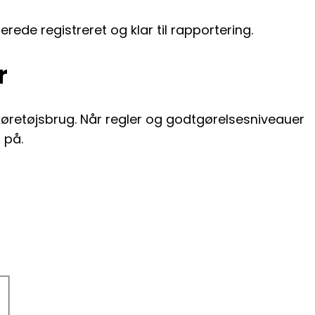
rede registreret og klar til rapportering.
r
 køretøjsbrug. Når regler og godtgørelsesniveauer
 på.