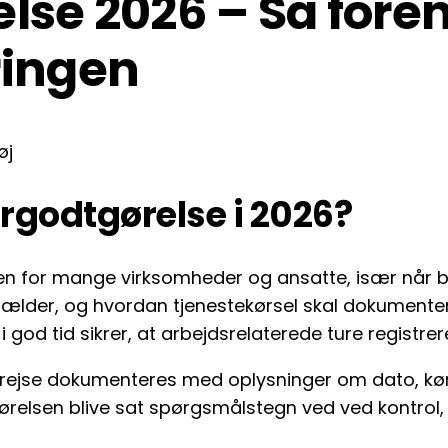
se 2026 – Så forenk
ringen
rgodtgørelse i 2026?
en for mange virksomheder og ansatte, især når bi
gælder, og hvordan tjenestekørsel skal dokumentere
 god tid sikrer, at arbejdsrelaterede ture registrer
terejse dokumenteres med oplysninger om dato, kør
elsen blive sat spørgsmålstegn ved ved kontrol, 