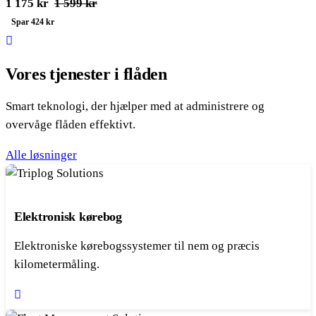
Den
Den
1 175
kr
1 599
kr
oprindelige
aktuelle
Spar 424 kr
pris
pris
var:
er:
Vores tjenester i flåden
1
1
599 kr.
175 kr.
Smart teknologi, der hjælper med at administrere og
overvåge flåden effektivt.
Alle løsninger
Elektronisk kørebog
Elektroniske kørebogssystemer til nem og præcis
kilometermåling.