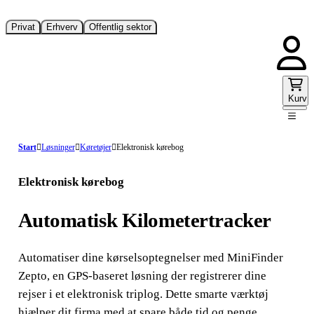
Privat
Erhverv
Offentlig sektor
Kurv
Start
Løsninger
Køretøjer
Elektronisk kørebog
Elektronisk kørebog
Automatisk Kilometertracker
Automatiser dine kørselsoptegnelser med MiniFinder
Zepto, en GPS-baseret løsning der registrerer dine
rejser i et elektronisk triplog. Dette smarte værktøj
hjælper dit firma med at spare både tid og penge,