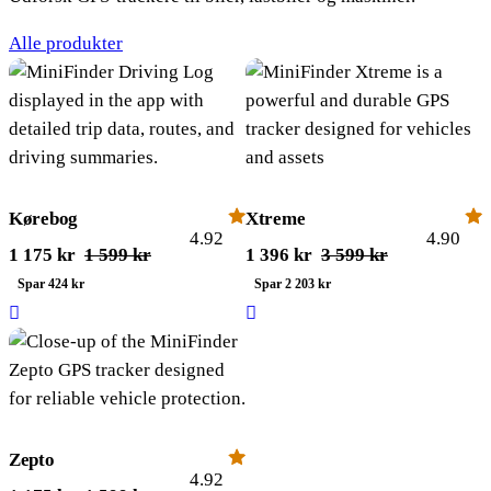
Alle produkter
Kørebog
Xtreme
4.92
4.90
Den
Den
Den
Den
1 175
kr
1 599
kr
1 396
kr
3 599
kr
oprindelige
aktuelle
oprindelige
aktuelle
Spar 424 kr
Spar 2 203 kr
pris
pris
pris
pris
var:
er:
var:
er:
1
1
3
1
599 kr.
175 kr.
599 kr.
396 kr.
Zepto
4.92