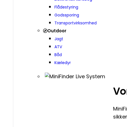
Flådestyring
Godssporing
Transportvirksomhed
Outdoor
Jagt
ATV
Båd
Kæledyr
Vo
MiniF
sikke