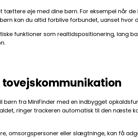
e et tættere øje med dine børn. For eksempel når de 
ørn kan du altid forblive forbundet, uanset hvor d
ktiske funktioner som realtidspositionering, lang ba
on.
ed tovejskommunikation
 børn fra MiniFinder med en indbygget opkaldsfunk
ldet, ringer trackeren automatisk til den næste kon
, omsorgspersoner eller slægtninge, kan få adgang 