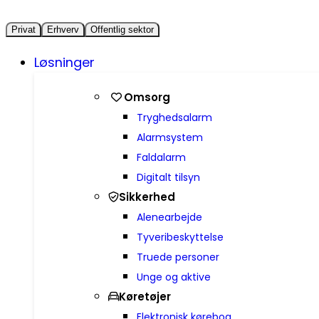
Privat
Erhverv
Offentlig sektor
Løsninger
Omsorg
Trygheds­alarm
Alarmsystem
Faldalarm
Digitalt tilsyn
Sikkerhed
Alenearbejde
Tyveribeskyttelse
Truede personer
Unge og aktive
Køretøjer
Elektronisk kørebog