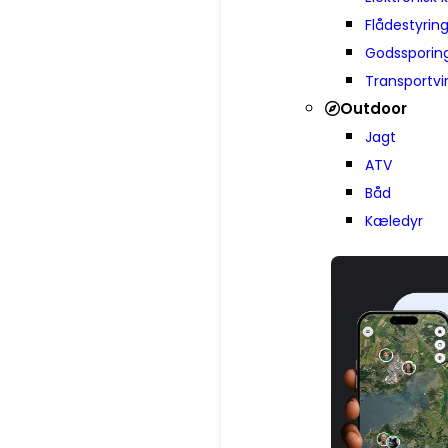
Flådestyrin
Godssporin
Transportv
Outdoor
Jagt
ATV
Båd
Kæledyr