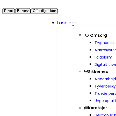
Privat
Erhverv
Offentlig sektor
Løsninger
Omsorg
Trygheds­a
Alarmsyst
Faldalarm
Digitalt tils
Sikkerhed
Alenearbej
Tyveribesky
Truede per
Unge og akt
Køretøjer
Elektronisk