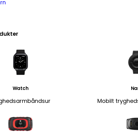
ørn
r
dukter
Watch
Na
yghedsarmbåndsur
Mobilt tryghe