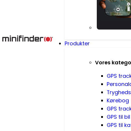
Produkter
Vores katego
GPS trac
Persona
Tryghed
Kørebog
GPS trac
GPS til bil
GPS til ka