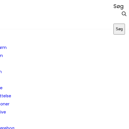
Søg
Søg
larm
em
yn
de
ttelse
soner
ive
 kørebog