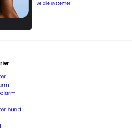
Se alle systemer
rier
ker
larm
salarm
ker hund
t