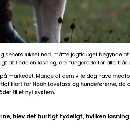
g senere lukket ned, måtte jagtlauget begynde at se
igt at finde en løsning, der fungerede for alle, bå
er på markedet. Mange af dem ville dog have medfø
hurtigt klart for Noah Lovetass og hundeførerne, 
der til et nyt system.
e, blev det hurtigt tydeligt, hvilken løsning