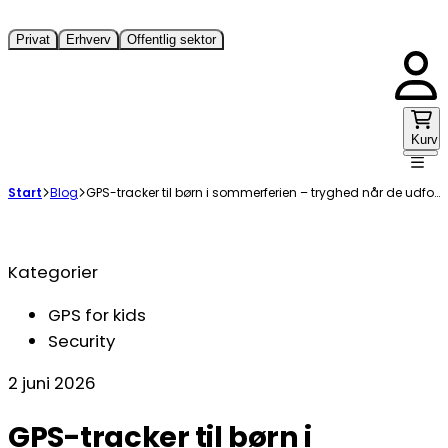
Privat
Erhverv
Offentlig sektor
Kurv
Start
Blog
GPS-tracker til børn i sommerferien – tryghed når de udforsker på egen hånd
Kategorier
GPS for kids
Security
2 juni 2026
GPS-tracker til børn i