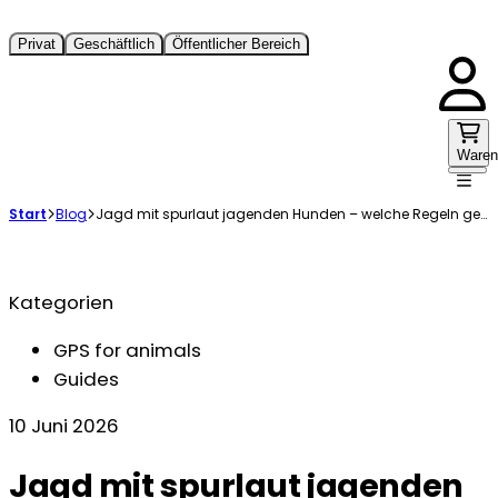
Privat
Geschäftlich
Öffentlicher Bereich
Waren
Start
Blog
Jagd mit spurlaut jagenden Hunden – welche Regeln gelten?
Kategorien
GPS for animals
Guides
10 Juni 2026
Jagd mit spurlaut jagenden