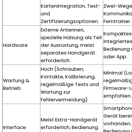
Kartenintegration, Test-
Zwei-Weg
und
Kommunika
Zertifizierungsoptionen.
Ferntrainer.
Externe Antennen,
Kompaktes
spezielle Halsung als Teil
integrierte
Hardware
der Ausrüstung, meist
Bedienung 
separates Handgerät
oder App.
erforderlich.
Hoch (Schrauben,
Minimal (La
Kontakte, Kalibrierung,
Wartung &
regelmäßi
regelmäßige Tests und
Betrieb
Firmware-
Wartung zur
empfohlen.
Fehlervermeidung).
Smartphon
Gerät berei
Meist Extra-Handgerät
vorhanden,
Interface
erforderlich, Bedienung
Bedienung 