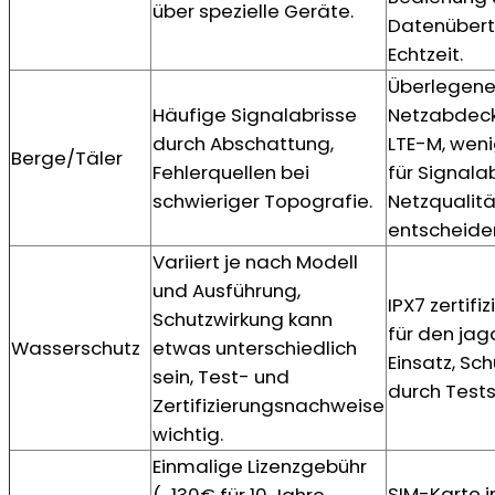
über spezielle Geräte.
Datenübert
Echtzeit.
Überlegen
Häufige Signalabrisse
Netzabdec
durch Abschattung,
LTE-M, weni
Berge/Täler
Fehlerquellen bei
für Signala
schwieriger Topografie.
Netzqualitä
entscheide
Variiert je nach Modell
und Ausführung,
IPX7 zertifiz
Schutzwirkung kann
für den jag
Wasserschutz
etwas unterschiedlich
Einsatz, Sc
sein, Test- und
durch Tests
Zertifizierungsnachweise
wichtig.
Einmalige Lizenzgebühr
SIM-Karte in
(~130€ für 10 Jahre,