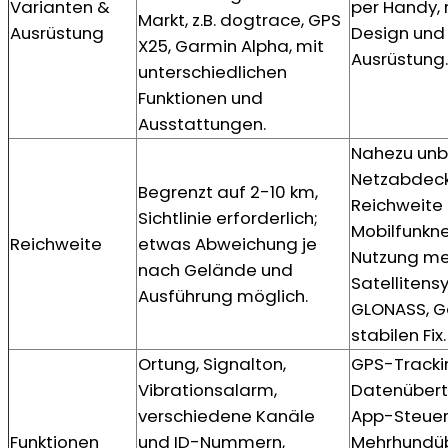
Varianten &
per Handy, 
Markt, z.B. dogtrace, GPS
Ausrüstung
Design und 
X25, Garmin Alpha, mit
Ausrüstung.
unterschiedlichen
Funktionen und
Ausstattungen.
Nahezu unb
Netzabdec
Begrenzt auf 2-10 km,
Reichweite
Sichtlinie erforderlich;
Mobilfunkne
Reichweite
etwas Abweichung je
Nutzung me
nach Gelände und
Satellitens
Ausführung möglich.
GLONASS, Ga
stabilen Fix.
Ortung, Signalton,
GPS-Trackin
Vibrationsalarm,
Datenübert
verschiedene Kanäle
App-Steuer
Funktionen
und ID-Nummern,
Mehrhundü