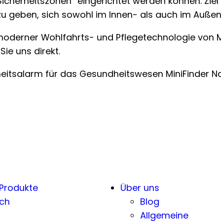
cherheitszonen“ eingerichtet werden können. Ziel i
t zu geben, sich sowohl im Innen- als auch im Auße
moderner Wohlfahrts- und Pflegetechnologie von Mi
ie uns direkt.
heitsalarm für das Gesundheitswesen MiniFinder N
 Produkte
Über uns
ch
Blog
Allgemeine