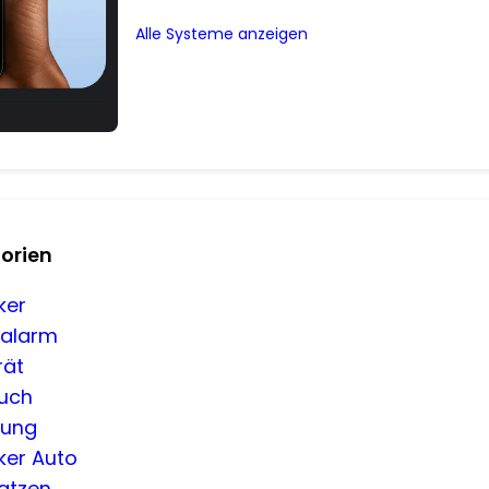
Alle Systeme anzeigen
orien
ker
nalarm
rät
uch
tung
ker Auto
Katzen