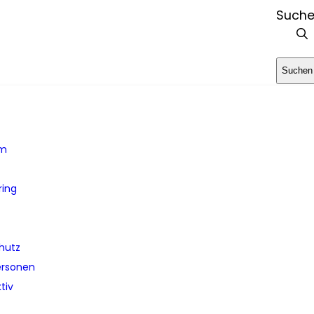
Such
Suchen
em
ring
hutz
ersonen
tiv