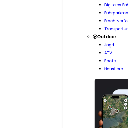
Digitales F
Fuhrparkm
Frachtverf
Transport
Outdoor
Jagd
ATV
Boote
Haustiere