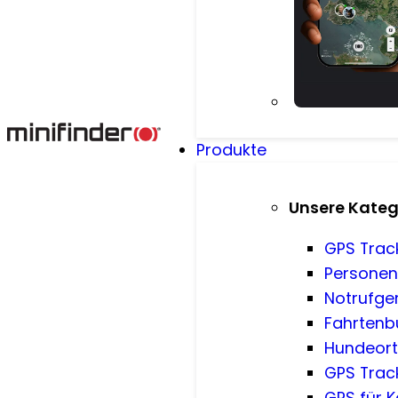
Produkte
Unsere Kateg
GPS Trac
Persone
Notrufge
Fahrtenb
Hundeor
GPS Trac
GPS für 