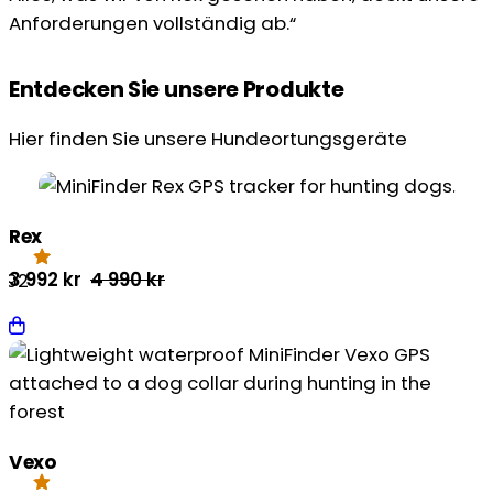
Anforderungen vollständig ab.“
Entdecken Sie unsere Produkte
Hier finden Sie unsere Hundeortungsgeräte
Rex
Ursprünglicher
Aktueller
3 992
kr
4 990
kr
.92
Preis
Preis
war:
ist:
4
3
990 kr
992 kr.
Vexo