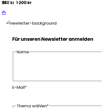
Ursprünglicher
Aktueller
960
kr
1 200
kr
.83
Preis
Preis
war:
ist:
1
960 kr.
200 kr
Für unseren Newsletter anmelden
Name
Vorname
Nachname
E-Mail
*
Thema wählen
*