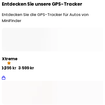
Entdecken Sie unsere GPS-Tracker
Entdecken Sie die GPS-Tracker für Autos von
MiniFinder
Xtreme
Ursprünglicher
Aktueller
1 396
kr
3 599
kr
.90
Preis
Preis
war:
ist:
3
1
599 kr
396 kr.