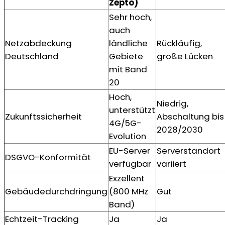
Zepto)
Sehr hoch,
auch
Netzabdeckung
ländliche
Rückläufig,
Deutschland
Gebiete
große Lücken
mit Band
20
Hoch,
Niedrig,
unterstützt
Zukunftssicherheit
Abschaltung bis
4G/5G-
2028/2030
Evolution
EU-Server
Serverstandort
DSGVO-Konformität
verfügbar
variiert
Exzellent
Gebäudedurchdringung
(800 MHz
Gut
Band)
Echtzeit-Tracking
Ja
Ja