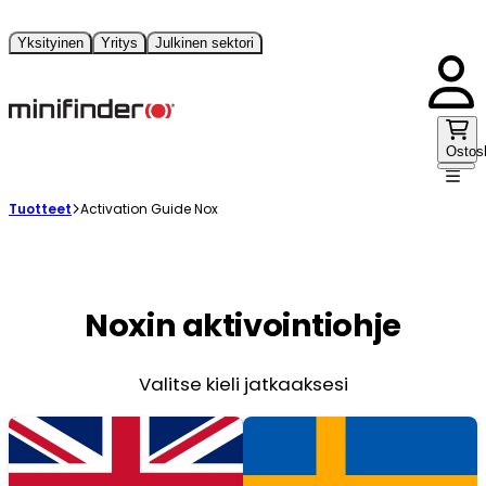
Yksityinen
Yritys
Julkinen sektori
Ostos
Tuotteet
Activation Guide Nox
Noxin aktivointiohje
Valitse kieli jatkaaksesi