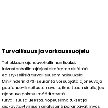
Turvallisuus ja varkaussuojelu
Tehokkaan ajoneuvohallinnan lisäksi,
laivastonhallintajärjestelmämme sisältää
edistyksellisiä turvallisuusominaisuuksia.
MiniFinderin GPS-seuranta voi suojata ajoneuvoja
geofence-ilmoitusten avulla, ilmoittaen sinulle, jos
ajoneuvo poistuu määritetystä
turvallisuusalueesta. Nopeusilmoitukset ja
ajokäyttäytymisen analysointi parantavat myös