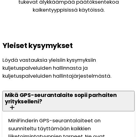
tukevat älykkäämpää päätöksentekoa
kaikentyyppisissä käytöissä.
Yleiset kysymykset
Löydä vastauksia yleisiin kysymyksiin
kuljetuspalveluiden hallinnasta ja
kuljetuspalveluiden hallintajärjestelmästä.
Mikä GPS-seurantalaite sopii parhaiten
yritykselleni?
MiniFinderin GPS-seurantalaiteet on
suunniteltu täyttämään kaikkien
liiketoimintatyyppien tarpeet. Ne ovat