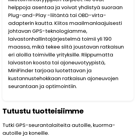
helppoja asentaa ja voivat yhdistyä suoraan
Plug-and-Play -liitäntä tai OBD-virta-
adapterin kautta. Kiitos maailmanlaajuisesti
johtavan GPS-teknologiamme,
laivastonhallintajärjestelmä toimii yli 190
maassa, mikä tekee siitä joustavan ratkaisun
eri aloilla toimiville yrityksille. Riippumatta
laivaston koosta tai ajoneuvotyypistä,
MiniFinder tarjoaa luotettavan ja
kustannustehokkaan ratkaisun ajoneuvojen
seurantaan ja optimointiin.
Tutustu tuotteisiimme
Tutki GPS-seurantalaiteita autoille, kuorma-
autoille ja koneille.