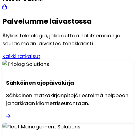
hinta
hinta
Tällä
oli:
on:
tuotteella
Palvelumme laivastossa
3
1
on
299 kr.
699 kr.
useampi
Älykäs teknologia, joka auttaa hallitsemaan ja
muunnelma.
seuraamaan laivastoa tehokkaasti.
Voit
tehdä
Kaikki ratkaisut
valinnat
tuotteen
sivulla.
Sähköinen ajopäiväkirja
Sähkoinen matkakirjanpitojärjestelmä helppoon
ja tarkkaan kilometriseurantaan.