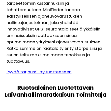
tarpeettomiin kustannuksiin ja
tehottomuuteen. MiniFinder tarjoaa
edistyksellisen ajoneuvovarustuksen
hallintajärjestelmän, joka yhdistää
innovatiiviset GPS-seurantalaiteet älykkäisiin
ominaisuuksiin auttaakseen sinua
optimoimaan yrityksesi ajoneuvovarustuksen.
Ratkaisumme on räätälöity erityistarpeisiisi ja
suunniteltu maksimoimaan tehokkuus ja
tuottavuus.
Pyydä tarjous
Siirry tuotteeseen
Ruotsalainen Luotettavan
Laivanhallintaratkaisun Toimittaja