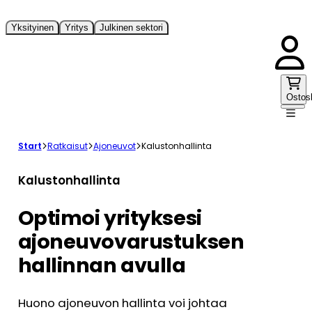
Yksityinen
Yritys
Julkinen sektori
Ostos
Start
Ratkaisut
Ajoneuvot
Kalustonhallinta
Kalustonhallinta
Optimoi yrityksesi
ajoneuvovarustuksen
hallinnan avulla
Huono ajoneuvon hallinta voi johtaa