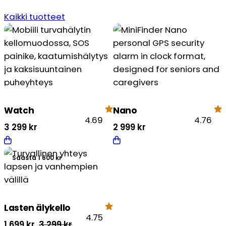
Kaikki tuotteet
Watch
Nano
4.69
4.76
3 299
kr
2 999
kr
Säästä 1 600 kr
Lasten älykello
4.75
Alkuperäinen
Nykyinen
1 699
kr
3 299
kr