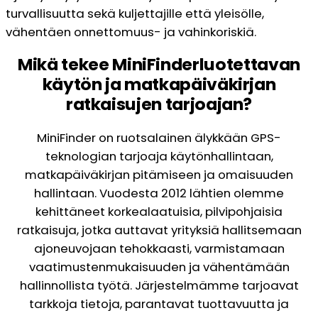
turvallisuutta sekä kuljettajille että yleisölle,
vähentäen onnettomuus- ja vahinkoriskiä.
Mikä tekee MiniFinderluotettavan
käytön ja matkapäiväkirjan
ratkaisujen tarjoajan?
MiniFinder on ruotsalainen älykkään GPS-
teknologian tarjoaja käytönhallintaan,
matkapäiväkirjan pitämiseen ja omaisuuden
hallintaan. Vuodesta 2012 lähtien olemme
kehittäneet korkealaatuisia, pilvipohjaisia
ratkaisuja, jotka auttavat yrityksiä hallitsemaan
ajoneuvojaan tehokkaasti, varmistamaan
vaatimustenmukaisuuden ja vähentämään
hallinnollista työtä. Järjestelmämme tarjoavat
tarkkoja tietoja, parantavat tuottavuutta ja