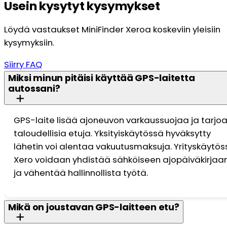
Usein kysytyt kysymykset
Löydä vastaukset MiniFinder Xeroa koskeviin yleisiin
kysymyksiin.
Siirry FAQ
Miksi minun pitäisi käyttää GPS-laitetta
autossani?
GPS-laite lisää ajoneuvon varkaussuojaa ja tarjo
taloudellisia etuja. Yksityiskäytössä hyväksytty
lähetin voi alentaa vakuutusmaksuja. Yrityskäytös
Xero voidaan yhdistää sähköiseen ajopäiväkirjaa
ja vähentää hallinnollista työtä.
Mikä on joustavan GPS-laitteen etu?