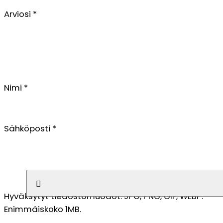
Arviosi
*
Nimi
*
Sähköposti
*
Tiedostoa ei valittu
Hyväksytyt tiedostomuodot: JPG, PNG, GIF, WEBP.
Enimmäiskoko 1MB.