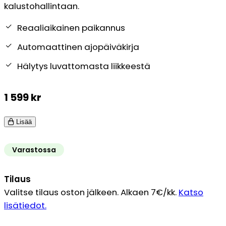
kalustohallintaan.
Reaaliaikainen paikannus
Automaattinen ajopäiväkirja
Hälytys luvattomasta liikkeestä
1 599
kr
Lisää
Varastossa
Tilaus
Valitse tilaus oston jälkeen. Alkaen 7€/kk.
Katso
lisätiedot.