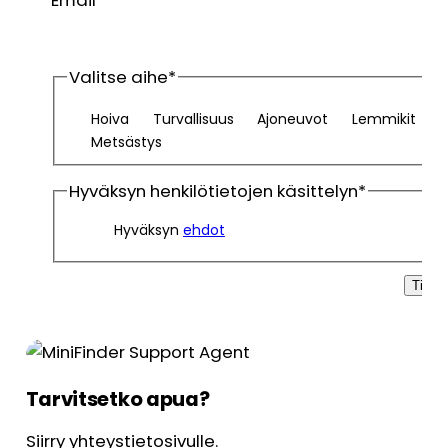
Email
*
Valitse aihe
*
Hoiva
Turvallisuus
Ajoneuvot
Lemmikit
Metsästys
Hyväksyn henkilötietojen käsittelyn
*
Hyväksyn
ehdot
Tilaa
Tarvitsetko apua?
Siirry yhteystietosivulle.