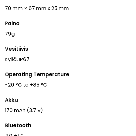
70 mm × 67 mm x 25 mm
Paino
79g
Vesitiivis
Kyllä, IP67
Operating Temperature
-20 °C to +85 °C
Akku
170 mAh (3.7 V)
Bluetooth
4.0 + LE