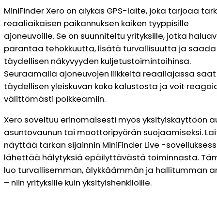
MiniFinder Xero on älykäs GPS-laite, joka tarjoaa tar
reaaliaikaisen paikannuksen kaiken tyyppisille
ajoneuvoille. Se on suunniteltu yrityksille, jotka halua
parantaa tehokkuutta, lisätä turvallisuutta ja saada
täydellisen näkyvyyden kuljetustoimintoihinsa.
Seuraamalla ajoneuvojen liikkeitä reaaliajassa saat
täydellisen yleiskuvan koko kalustosta ja voit reago
välittömästi poikkeamiin.
Xero soveltuu erinomaisesti myös yksityiskäyttöön a
asuntovaunun tai moottoripyörän suojaamiseksi. Lai
näyttää tarkan sijainnin MiniFinder Live -sovelluksess
lähettää hälytyksiä epäilyttävästä toiminnasta. T
luo turvallisemman, älykkäämmän ja hallitumman a
– niin yrityksille kuin yksityishenkilöille.