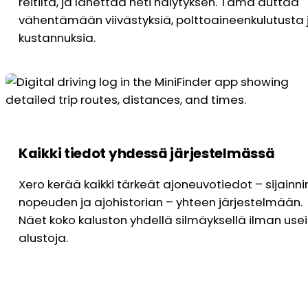
reitiltä, ja lähettää heti hälytyksen. Tämä auttaa
vähentämään viivästyksiä, polttoaineenkulutusta 
kustannuksia.
Kaikki tiedot yhdessä järjestelmässä
Xero kerää kaikki tärkeät ajoneuvotiedot – sijainnin
nopeuden ja ajohistorian – yhteen järjestelmään.
Näet koko kaluston yhdellä silmäyksellä ilman use
alustoja.