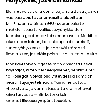
Hälytykset, jos eläin karkaa
Eläimet voivat olla uteliaita ja saattavat joskus
vaeltaa pois tavanomaisilta alueiltaan.
MiniFinderin eläinten GPS-seurantalaite
mahdollistaa turvallisuusvyöhykkeiden
luomisen geofence-toiminnon avulla. Merkitse
alue, kuten laidun, koirankoppi tai kiinteistö,
turvavyöhykkeeksi – ja saat välittömästi
ilmoituksen, jos eläin poistuu sallitulta alueelta.
Monikäyttöisen järjestelmän ansiosta useat
käyttäjät, kuten perheenjäsenet, henkilökunta
tai kollegat, voivat olla yhteydessä samaan
seurantajärjestelmään. Tämä helpottaa
yhteistyötä ja varmistaa, että eläimet ovat
aina turvassa – niin kotona kuin
ammatillisessa ympäristössäkin.