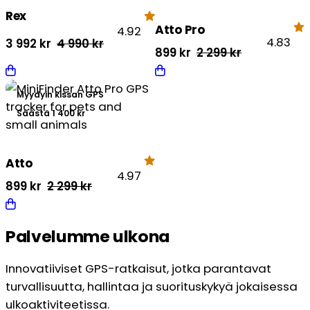
Rex
Atto Pro
4.92
4.83
Alkuperäinen
Nykyinen
3 992
kr
4 990
kr
Alkuperäinen
Nykyinen
899
kr
2 299
kr
hinta
hinta
hinta
hinta
oli:
on:
oli:
on:
4
3
Myydyin kissan GPS
2
899 kr.
990 kr.
992 kr.
Säästä 1 400 kr
299 kr.
Atto
4.97
Alkuperäinen
Nykyinen
899
kr
2 299
kr
hinta
hinta
oli:
on:
Palvelumme ulkona
2
899 kr.
299 kr.
Innovatiiviset GPS-ratkaisut, jotka parantavat
turvallisuutta, hallintaa ja suorituskykyä jokaisessa
ulkoaktiviteetissa.