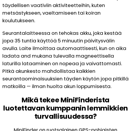
täydellisen vaativiin aktiviteetteihin, kuten
metsästykseen, vaeltamiseen tai koiran
koulutukseen.
Seurantalaitteessa on tehokas akku, joka kestää
jopa 35 tuntia käyttöä 5 minuutin päivitysvälin
avulla. Laite ilmoittaa automaattisesti, kun on aika
ladata and mukana tulevalla magneettisella
laturilla lataaminen on nopeaa ja vaivattomasti.
Pitkä akunkesto mahdollistaa kaikkien
seurantaominaisuuksien täyden käytön jopa pitkillä
matkoilla — ilman huolta akun loppumisesta.
Mikä tekee MiniFinderista
luotettavan kumppanin lemmikkien
turvallisuudessa?
MiniFinder on ruotsalainen GPS-pohjaisten