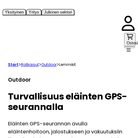
Yksityinen
Yritys
Julkinen sektori
Ostos
Start
Ratkaisut
Outdoor
Lemmikit
Outdoor
Turvallisuus eläinten GPS-
seurannalla
Eläinten GPS-seurannan avulla
eläintenhoitoon, jalostukseen ja vakuutuksiin