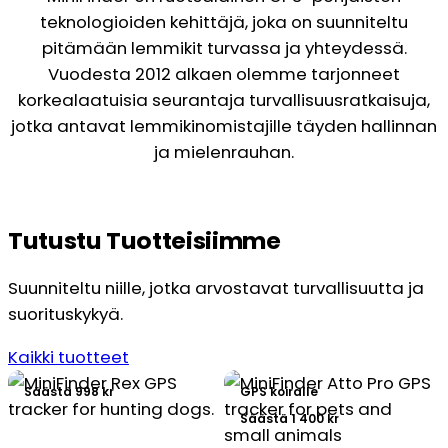
teknologioiden kehittäjä, joka on suunniteltu
pitämään lemmikit turvassa ja yhteydessä.
Vuodesta 2012 alkaen olemme tarjonneet
korkealaatuisia seurantaja turvallisuusratkaisuja,
jotka antavat lemmikinomistajille täyden hallinnan
ja mielenrauhan.
Tutustu Tuotteisiimme
Suunniteltu niille, jotka arvostavat turvallisuutta ja
suorituskykyä.
Kaikki tuotteet
Säästä 998 kr
GPS koiralle
Säästä 1 400 kr