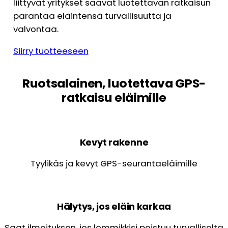
liittyvät yritykset saavat luotettavan ratkaisun
parantaa eläintensä turvallisuutta ja
valvontaa.
Siirry tuotteeseen
Ruotsalainen, luotettava GPS-
ratkaisu eläimille
Kevyt rakenne
Tyylikäs ja kevyt GPS-seurantaeläimille
Hälytys, jos eläin karkaa
Saat ilmoituksen, jos lemmikkisi poistuu turvalliselta