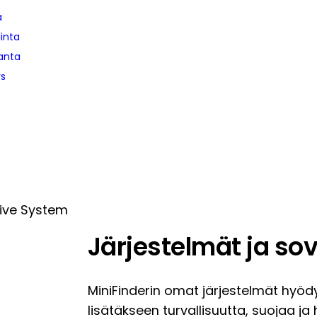
a
linta
anta
ys
Järjestelmät ja sov
MiniFinderin omat järjestelmät hyödy
lisätäkseen turvallisuutta, suojaa ja 