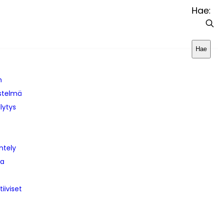
Hae:
Hae
n
estelmä
lytys
ntely
ja
tiiviset