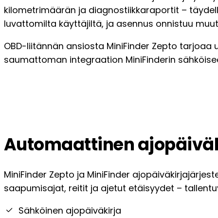
kilometrimäärän ja diagnostiikkaraportit – täyde
luvattomilta käyttäjiltä, ja asennus onnistuu mu
OBD-liitännän ansiosta MiniFinder Zepto tarjoaa us
saumattoman integraation MiniFinderin sähköisee
Automaattinen ajopäiväki
MiniFinder Zepto ja MiniFinder ajopäiväkirjajärjes
saapumisajat, reitit ja ajetut etäisyydet – tallent
Sähköinen ajopäiväkirja