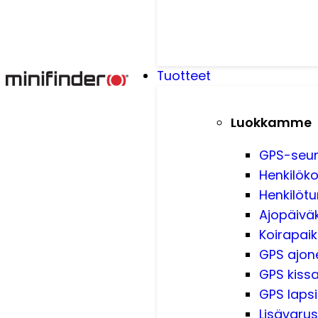
Tuotteet
Luokkamme
GPS-seu
Henkilöko
Henkilötu
Ajopäiväk
Koirapai
GPS ajone
GPS kissa
GPS lapsi
Lisävarus