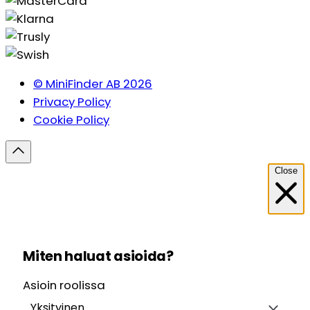
© MiniFinder AB 2026
Privacy Policy
Cookie Policy
Close
Miten haluat asioida?
Asioin roolissa
Yksityinen