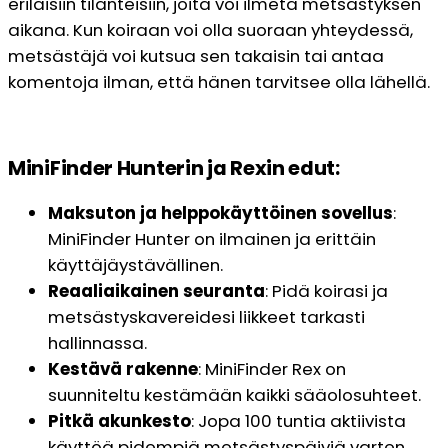
erilaisiin tilanteisiin, joita voi ilmetä metsästyksen
aikana. Kun koiraan voi olla suoraan yhteydessä,
metsästäjä voi kutsua sen takaisin tai antaa
komentoja ilman, että hänen tarvitsee olla lähellä.
MiniFinder Hunterin ja Rexin edut:
Maksuton ja helppokäyttöinen sovellus
:
MiniFinder Hunter on ilmainen ja erittäin
käyttäjäystävällinen.
Reaaliaikainen seuranta
: Pidä koirasi ja
metsästyskavereidesi liikkeet tarkasti
hallinnassa.
Kestävä rakenne
: MiniFinder Rex on
suunniteltu kestämään kaikki sääolosuhteet.
Pitkä akunkesto
: Jopa 100 tuntia aktiivista
käyttöä pidempiä metsästyspäiviä varten.