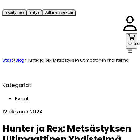
Yksityinen
Yritys
Julkinen sektori
Ostos
Start
Blog
Hunter ja Rex: Metsästyksen Ultimaattinen Yhdistelmä
Kategoriat
Event
12 elokuun 2024
Hunter ja Rex: Metsästyksen
Ultimaattinen Yhdistelmä