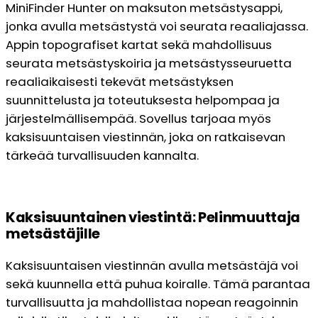
MiniFinder Hunter on maksuton metsästysappi,
jonka avulla metsästystä voi seurata reaaliajassa.
Appin topografiset kartat sekä mahdollisuus
seurata metsästyskoiria ja metsästysseuruetta
reaaliaikaisesti tekevät metsästyksen
suunnittelusta ja toteutuksesta helpompaa ja
järjestelmällisempää. Sovellus tarjoaa myös
kaksisuuntaisen viestinnän, joka on ratkaisevan
tärkeää turvallisuuden kannalta.
Kaksisuuntainen viestintä: Pelinmuuttaja
metsästäjille
Kaksisuuntaisen viestinnän avulla metsästäjä voi
sekä kuunnella että puhua koiralle. Tämä parantaa
turvallisuutta ja mahdollistaa nopean reagoinnin