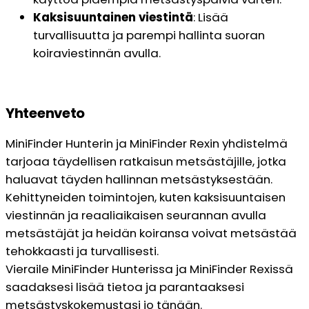
Kaksisuuntainen viestintä
: Lisää
turvallisuutta ja parempi hallinta suoran
koiraviestinnän avulla.
Yhteenveto
MiniFinder Hunterin ja MiniFinder Rexin yhdistelmä
tarjoaa täydellisen ratkaisun metsästäjille, jotka
haluavat täyden hallinnan metsästyksestään.
Kehittyneiden toimintojen, kuten kaksisuuntaisen
viestinnän ja reaaliaikaisen seurannan avulla
metsästäjät ja heidän koiransa voivat metsästää
tehokkaasti ja turvallisesti.
Vieraile MiniFinder Hunterissa ja MiniFinder Rexissä
saadaksesi lisää tietoa ja parantaaksesi
metsästyskokemustasi jo tänään.