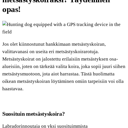
opas!
Jos olet kiinnostunut hankkimaan metsästyskoiran,
valittavanasi on useita eri metsästyskoirarotuja.
Metsästyskoirat on jalostettu erilaisiin metsästyksen osa-
alueisiin, joten on tärkeää valita koira, joka sopii juuri siihen
metsästysmuotoon, jota aiot harrastaa. Tästä huolimatta
oikean metsästyskoiran löytäminen omiin tarpeisiin voi olla
haastavaa.
Suosituin metsästyskoira?
Labradorinnoutaja on yksi suosituimmista