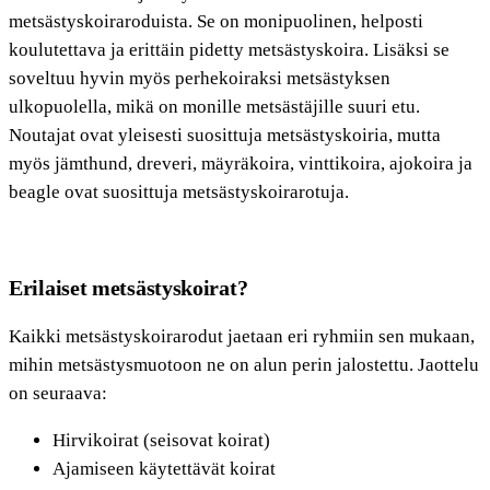
metsästyskoiraroduista. Se on monipuolinen, helposti
koulutettava ja erittäin pidetty metsästyskoira. Lisäksi se
soveltuu hyvin myös perhekoiraksi metsästyksen
ulkopuolella, mikä on monille metsästäjille suuri etu.
Noutajat ovat yleisesti suosittuja metsästyskoiria, mutta
myös jämthund, dreveri, mäyräkoira, vinttikoira, ajokoira ja
beagle ovat suosittuja metsästyskoirarotuja.
Erilaiset metsästyskoirat?
Kaikki metsästyskoirarodut jaetaan eri ryhmiin sen mukaan,
mihin metsästysmuotoon ne on alun perin jalostettu. Jaottelu
on seuraava:
Hirvikoirat (seisovat koirat)
Ajamiseen käytettävät koirat