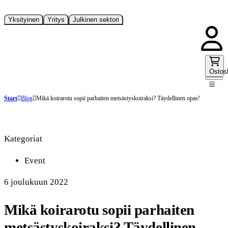
Yksityinen
Yritys
Julkinen sektori
Ostos
Start
Blog
Mikä koirarotu sopii parhaiten metsästyskoiraksi? Täydellinen opas!
Kategoriat
Event
6 joulukuun 2022
Mikä koirarotu sopii parhaiten
metsästyskoiraksi? Täydellinen