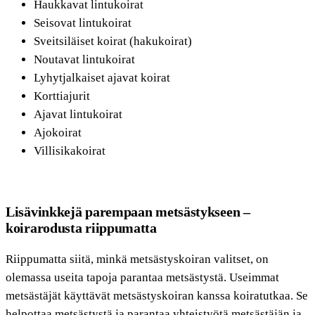
Haukkavat lintukoirat
Seisovat lintukoirat
Sveitsiläiset koirat (hakukoirat)
Noutavat lintukoirat
Lyhytjalkaiset ajavat koirat
Korttiajurit
Ajavat lintukoirat
Ajokoirat
Villisikakoirat
Lisävinkkejä parempaan metsästykseen –
koirarodusta riippumatta
Riippumatta siitä, minkä metsästyskoiran valitset, on
olemassa useita tapoja parantaa metsästystä. Useimmat
metsästäjät käyttävät metsästyskoiran kanssa koiratutkaa. Se
helpottaa metsästystä ja parantaa yhteistyötä metsästäjän ja