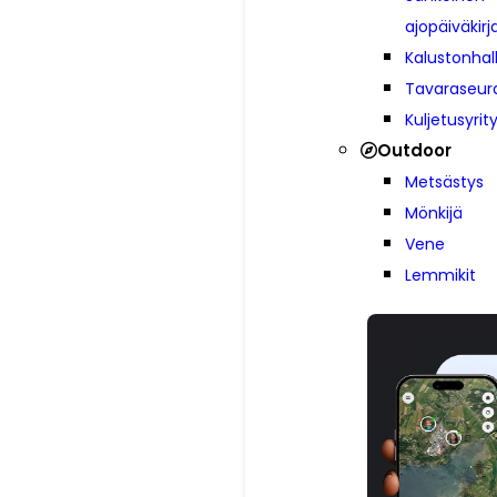
ajopäiväkirj
Kalustonhal
Tavaraseur
Kuljetusyrit
Outdoor
Metsästys
Mönkijä
Vene
Lemmikit