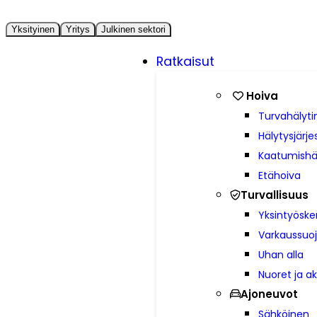
Yksityinen
Yritys
Julkinen sektori
Ratkaisut
Hoiva
Turvahälyti
Hälytysjärj
Kaatumishä
Etähoiva
Turvallisuus
Yksintyöske
Varkaussuo
Uhan alla
Nuoret ja ak
Ajoneuvot
Sähköinen