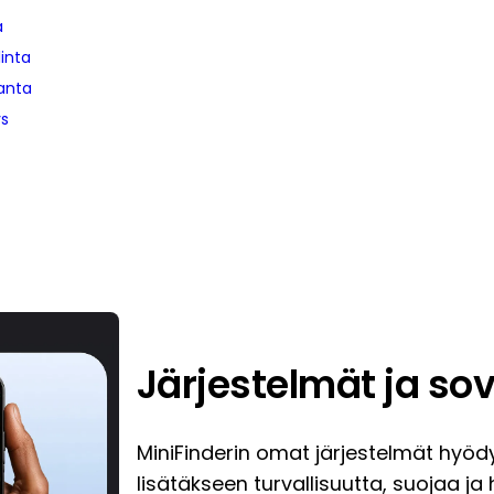
a
linta
anta
ys
Järjestelmät ja sov
MiniFinderin omat järjestelmät hyödy
lisätäkseen turvallisuutta, suojaa ja 