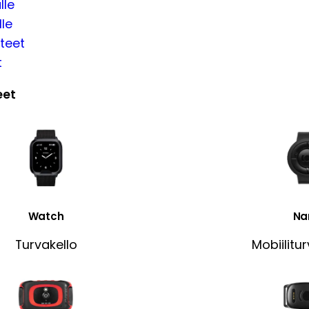
lle
lle
teet
t
eet
Watch
Na
Turvakello
Mobiilitu