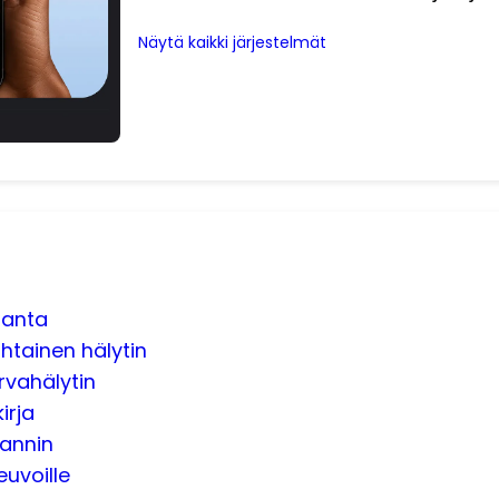
Näytä kaikki järjestelmät
ranta
htainen hälytin
rvahälytin
irja
kannin
uvoille