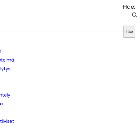
Hae:
Hae
n
estelmä
lytys
ntely
ja
tiiviset