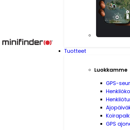
Tuotteet
Luokkamme
GPS-seu
Henkilöko
Henkilötu
Ajopäiväk
Koirapai
GPS ajone