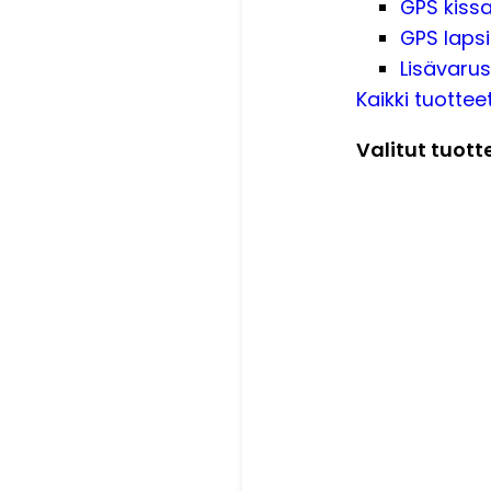
GPS kissa
GPS lapsi
Lisävarus
Kaikki tuottee
Valitut tuott