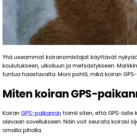
Yhä useammat koiranomistajat käyttävät nykyään GP
koulutukseen, ulkoiluun ja metsästykseen. Markkin
tuntua haastavalta. Moni pohtii, mikä koiran GPS-p
Miten koiran GPS-paikann
Koiran
GPS-paikannin
toimii siten, että GPS-laite
olevaan sovellukseen. Näin voit seurata koirasi sij
omalla pihalla.