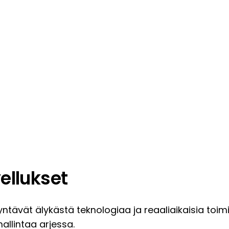
ellukset
ntävät älykästä teknologiaa ja reaaliaikaisia toim
hallintaa arjessa.