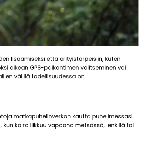
 lisäämiseksi että erityistarpeisiin, kuten
vuoksi oikean GPS-paikantimen valitseminen voi
ien välillä todellisuudessa on.
titietoja matkapuhelinverkon kautta puhelimessasi
, kun koira liikkuu vapaana metsässä, lenkillä tai