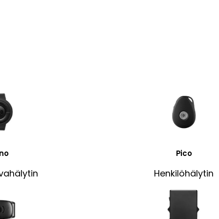
no
Pico
rvahälytin
Henkilöhälytin