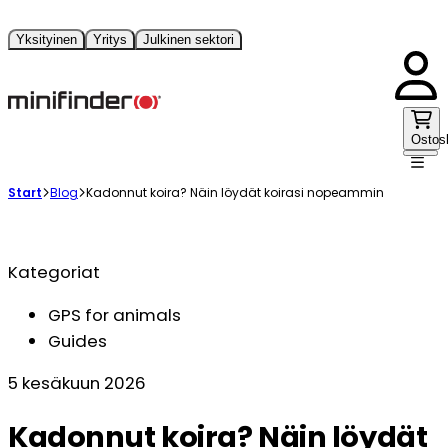
Yksityinen
Yritys
Julkinen sektori
Ostos
Start
Blog
Kadonnut koira? Näin löydät koirasi nopeammin
Kategoriat
GPS for animals
Guides
5 kesäkuun 2026
Kadonnut koira? Näin löydät