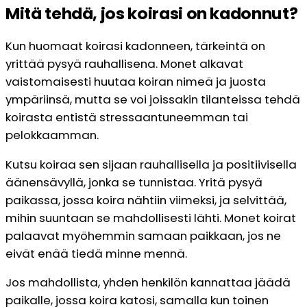
Mitä tehdä, jos koirasi on kadonnut?
Kun huomaat koirasi kadonneen, tärkeintä on
yrittää pysyä rauhallisena. Monet alkavat
vaistomaisesti huutaa koiran nimeä ja juosta
ympäriinsä, mutta se voi joissakin tilanteissa tehdä
koirasta entistä stressaantuneemman tai
pelokkaamman.
Kutsu koiraa sen sijaan rauhallisella ja positiivisella
äänensävyllä, jonka se tunnistaa. Yritä pysyä
paikassa, jossa koira nähtiin viimeksi, ja selvittää,
mihin suuntaan se mahdollisesti lähti. Monet koirat
palaavat myöhemmin samaan paikkaan, jos ne
eivät enää tiedä minne mennä.
Jos mahdollista, yhden henkilön kannattaa jäädä
paikalle, jossa koira katosi, samalla kun toinen