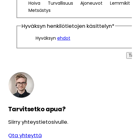
Hoiva
Turvallisuus
Ajoneuvot
Lemmikit
Metsästys
Hyväksyn henkilötietojen käsittelyn
*
Hyväksyn
ehdot
Tilaa
Tarvitsetko apua?
Siirry yhteystietosivulle.
Ota yhteyttä