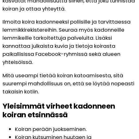
kasvatat mahdollisuutta siihen, että joku tunnistaa
koiran ja ottaa yhteyttä.
Ilmoita koira kadonneeksi poliisille ja tarvittaessa
lemmikkirekistereihin. Seuraa myös kadonneille
lemmikeille tarkoitettuja palveluita. Lisäksi
kannattaa julkaista kuvia ja tietoja koirasta
paikallisissa Facebook-ryhmissä sekä alueen
yhteisöissä.
Mitä useampi tietää koiran katoamisesta, sitä
suurempi mahdollisuus on, että se löytää nopeasti
takaisin kotiin.
Yleisimmät virheet kadonneen
koiran etsinnässä
Koiran perään juokseminen.
Koiran kutsuminen huutaen ja