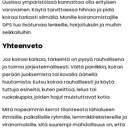
Uusissa ympäristöissä kannattaa olla erityisen
varovainen. Käytä tarvittaessa hihnaa ja pidä
koiraa tarkasti silmällä. Monille koiranomistajille
GPS tuo lisäturvaa lenkeille, harjoituksiin ja muihin
seikkailuihin.
Yhteenveto
Jos koirasi karkaa, tärkeintä on pysyä rauhallisena
ja toimia järjestelmällisesti. Vältä paniikkia, koiran
perään juoksemista tai kovalla äänellä
huutamista. Kutsu koiraa rauhallisesti ja käytä
tuttuja esineitä, kuten peittoa, lelua tai
ruokakuppia, joiden hajut muistuttavat kotia.
Mitä nopeammin kerrot tilanteesta lähialueen
ihmisille, paikallisille ryhmille, lemmikkirekistereille ja
viranomaisille, sitä suurempi mahdollisuus on, että