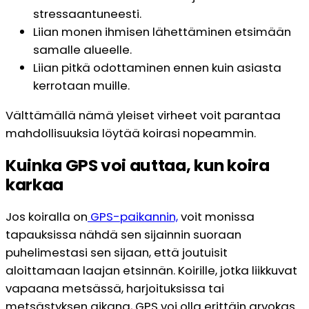
stressaantuneesti.
Liian monen ihmisen lähettäminen etsimään
samalle alueelle.
Liian pitkä odottaminen ennen kuin asiasta
kerrotaan muille.
Välttämällä nämä yleiset virheet voit parantaa
mahdollisuuksia löytää koirasi nopeammin.
Kuinka GPS voi auttaa, kun koira
karkaa
Jos koiralla on
GPS-paikannin,
voit monissa
tapauksissa nähdä sen sijainnin suoraan
puhelimestasi sen sijaan, että joutuisit
aloittamaan laajan etsinnän. Koirille, jotka liikkuvat
vapaana metsässä, harjoituksissa tai
metsästyksen aikana, GPS voi olla erittäin arvokas