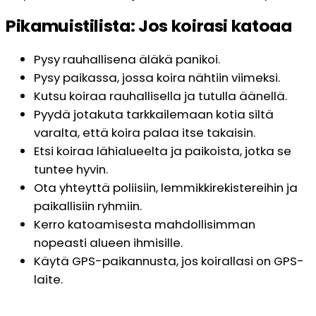
Pikamuistilista: Jos koirasi katoaa
Pysy rauhallisena äläkä panikoi.
Pysy paikassa, jossa koira nähtiin viimeksi.
Kutsu koiraa rauhallisella ja tutulla äänellä.
Pyydä jotakuta tarkkailemaan kotia siltä
varalta, että koira palaa itse takaisin.
Etsi koiraa lähialueelta ja paikoista, jotka se
tuntee hyvin.
Ota yhteyttä poliisiin, lemmikkirekistereihin ja
paikallisiin ryhmiin.
Kerro katoamisesta mahdollisimman
nopeasti alueen ihmisille.
Käytä GPS-paikannusta, jos koirallasi on GPS-
laite.