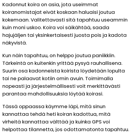
Kadonnut koira on asia, jota useimmat
koiranomistajat eivät koskaan haluaisi joutua
kokemaan. Valitettavasti sitä tapahtuu useammin
kuin moni uskoo. Koira voi säikähtää, saada
hajujäljen tai yksinkertaisesti juosta pois ja kadota
näkyvistä.
Kun näin tapahtuu, on helppo joutua paniikkiin.
Tärkeintä on kuitenkin yrittää pysyä rauhallisena.
Suurin osa kadonneista koirista löydetään lopulta
tai ne palaavat kotiin omin avuin. Toimimalla
nopeasti ja järjestelmällisesti voit merkittävästi
parantaa mahdollisuuksia löytää koirasi.
Tässä oppaassa käymme läpi, mitä sinun
kannattaa tehdä heti koiran kadottua, mitä
virheitä kannattaa välttää ja kuinka GPS voi
helpottaa tilannetta, jos odottamatonta tapahtuu.