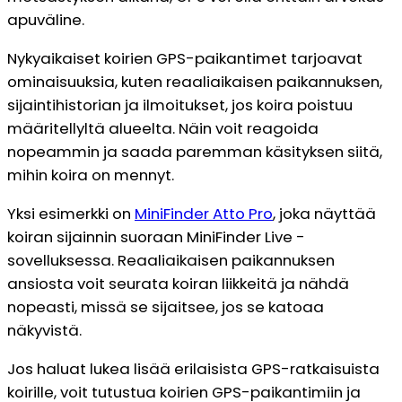
apuväline.
Nykyaikaiset koirien GPS-paikantimet tarjoavat
ominaisuuksia, kuten reaaliaikaisen paikannuksen,
sijaintihistorian ja ilmoitukset, jos koira poistuu
määritellyltä alueelta. Näin voit reagoida
nopeammin ja saada paremman käsityksen siitä,
mihin koira on mennyt.
Yksi esimerkki on
MiniFinder Atto Pro
, joka näyttää
koiran sijainnin suoraan MiniFinder Live -
sovelluksessa. Reaaliaikaisen paikannuksen
ansiosta voit seurata koiran liikkeitä ja nähdä
nopeasti, missä se sijaitsee, jos se katoaa
näkyvistä.
Jos haluat lukea lisää erilaisista GPS-ratkaisuista
koirille, voit tutustua koirien GPS-paikantimiin ja