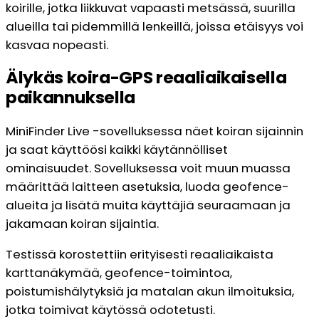
koirille, jotka liikkuvat vapaasti metsässä, suurilla
alueilla tai pidemmillä lenkeillä, joissa etäisyys voi
kasvaa nopeasti.
Älykäs koira-GPS reaaliaikaisella
paikannuksella
MiniFinder Live -sovelluksessa näet koiran sijainnin
ja saat käyttöösi kaikki käytännölliset
ominaisuudet. Sovelluksessa voit muun muassa
määrittää laitteen asetuksia, luoda geofence-
alueita ja lisätä muita käyttäjiä seuraamaan ja
jakamaan koiran sijaintia.
Testissä korostettiin erityisesti reaaliaikaista
karttanäkymää, geofence-toimintoa,
poistumishälytyksiä ja matalan akun ilmoituksia,
jotka toimivat käytössä odotetusti.