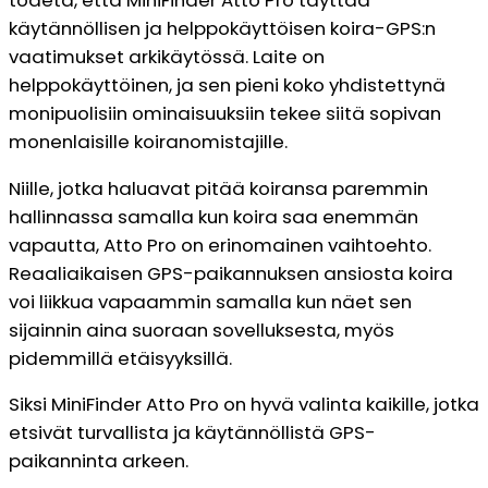
käytännöllisen ja helppokäyttöisen koira-GPS:n
vaatimukset arkikäytössä. Laite on
helppokäyttöinen, ja sen pieni koko yhdistettynä
monipuolisiin ominaisuuksiin tekee siitä sopivan
monenlaisille koiranomistajille.
Niille, jotka haluavat pitää koiransa paremmin
hallinnassa samalla kun koira saa enemmän
vapautta, Atto Pro on erinomainen vaihtoehto.
Reaaliaikaisen GPS-paikannuksen ansiosta koira
voi liikkua vapaammin samalla kun näet sen
sijainnin aina suoraan sovelluksesta, myös
pidemmillä etäisyyksillä.
Siksi MiniFinder Atto Pro on hyvä valinta kaikille, jotka
etsivät turvallista ja käytännöllistä GPS-
paikanninta arkeen.