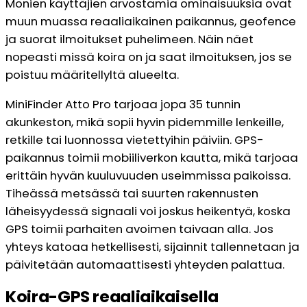
Monien käyttäjien arvostamia ominaisuuksia ovat
muun muassa reaaliaikainen paikannus, geofence
ja suorat ilmoitukset puhelimeen. Näin näet
nopeasti missä koira on ja saat ilmoituksen, jos se
poistuu määritellyltä alueelta.
MiniFinder Atto Pro tarjoaa jopa 35 tunnin
akunkeston, mikä sopii hyvin pidemmille lenkeille,
retkille tai luonnossa vietettyihin päiviin. GPS-
paikannus toimii mobiiliverkon kautta, mikä tarjoaa
erittäin hyvän kuuluvuuden useimmissa paikoissa.
Tiheässä metsässä tai suurten rakennusten
läheisyydessä signaali voi joskus heikentyä, koska
GPS toimii parhaiten avoimen taivaan alla. Jos
yhteys katoaa hetkellisesti, sijainnit tallennetaan ja
päivitetään automaattisesti yhteyden palattua.
Koira-GPS reaaliaikaisella