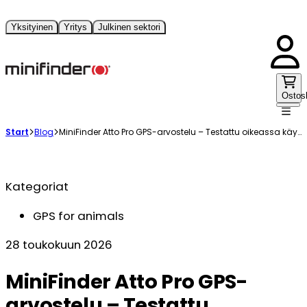
Yksityinen
Yritys
Julkinen sektori
Ostos
Start
Blog
MiniFinder Atto Pro GPS-arvostelu – Testattu oikeassa käytössä
Kategoriat
GPS for animals
28 toukokuun 2026
MiniFinder Atto Pro GPS-
arvostelu – Testattu