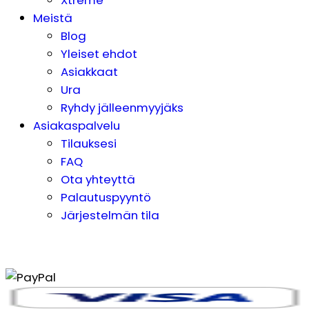
Xtreme
Meistä
Blog
Yleiset ehdot
Asiakkaat
Ura
Ryhdy jälleenmyyjäks
Asiakaspalvelu
Tilauksesi
FAQ
Ota yhteyttä
Palautuspyyntö
Järjestelmän tila