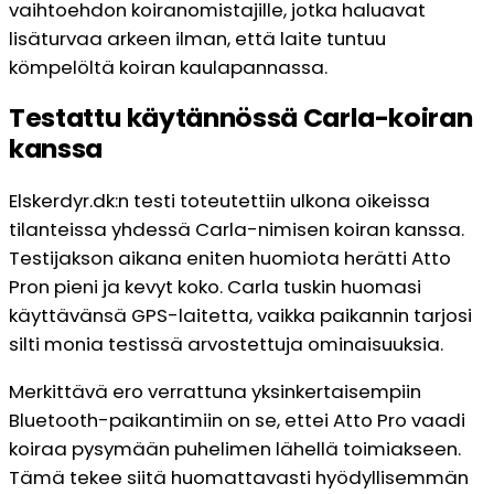
vaihtoehdon koiranomistajille, jotka haluavat
lisäturvaa arkeen ilman, että laite tuntuu
kömpelöltä koiran kaulapannassa.
Testattu käytännössä Carla-koiran
kanssa
Elskerdyr.dk:n testi toteutettiin ulkona oikeissa
tilanteissa yhdessä Carla-nimisen koiran kanssa.
Testijakson aikana eniten huomiota herätti Atto
Pron pieni ja kevyt koko. Carla tuskin huomasi
käyttävänsä GPS-laitetta, vaikka paikannin tarjosi
silti monia testissä arvostettuja ominaisuuksia.
Merkittävä ero verrattuna yksinkertaisempiin
Bluetooth-paikantimiin on se, ettei Atto Pro vaadi
koiraa pysymään puhelimen lähellä toimiakseen.
Tämä tekee siitä huomattavasti hyödyllisemmän