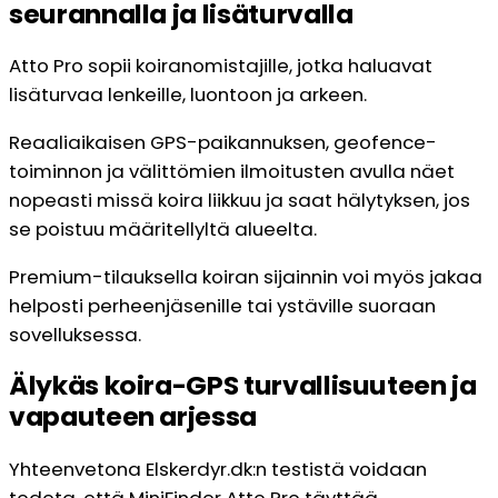
seurannalla ja lisäturvalla
Atto Pro sopii koiranomistajille, jotka haluavat
lisäturvaa lenkeille, luontoon ja arkeen.
Reaaliaikaisen GPS-paikannuksen, geofence-
toiminnon ja välittömien ilmoitusten avulla näet
nopeasti missä koira liikkuu ja saat hälytyksen, jos
se poistuu määritellyltä alueelta.
Premium-tilauksella koiran sijainnin voi myös jakaa
helposti perheenjäsenille tai ystäville suoraan
sovelluksessa.
Älykäs koira-GPS turvallisuuteen ja
vapauteen arjessa
Yhteenvetona Elskerdyr.dk:n testistä voidaan
todeta, että MiniFinder Atto Pro täyttää