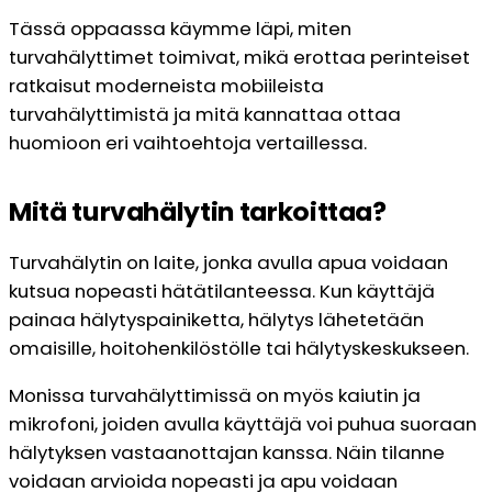
Tässä oppaassa käymme läpi, miten
turvahälyttimet toimivat, mikä erottaa perinteiset
ratkaisut moderneista mobiileista
turvahälyttimistä ja mitä kannattaa ottaa
huomioon eri vaihtoehtoja vertaillessa.
Mitä turvahälytin tarkoittaa?
Turvahälytin on laite, jonka avulla apua voidaan
kutsua nopeasti hätätilanteessa. Kun käyttäjä
painaa hälytyspainiketta, hälytys lähetetään
omaisille, hoitohenkilöstölle tai hälytyskeskukseen.
Monissa turvahälyttimissä on myös kaiutin ja
mikrofoni, joiden avulla käyttäjä voi puhua suoraan
hälytyksen vastaanottajan kanssa. Näin tilanne
voidaan arvioida nopeasti ja apu voidaan