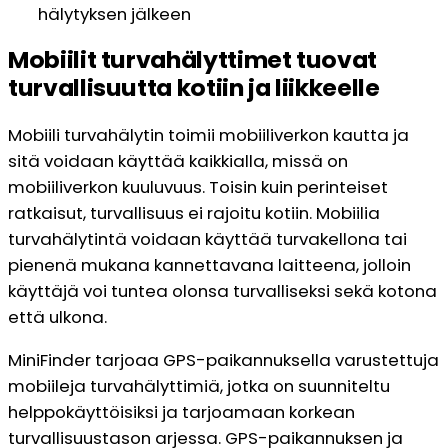
hälytyksen jälkeen
Mobiilit turvahälyttimet tuovat
turvallisuutta kotiin ja liikkeelle
Mobiili turvahälytin toimii mobiiliverkon kautta ja
sitä voidaan käyttää kaikkialla, missä on
mobiiliverkon kuuluvuus. Toisin kuin perinteiset
ratkaisut, turvallisuus ei rajoitu kotiin. Mobiilia
turvahälytintä voidaan käyttää turvakellona tai
pienenä mukana kannettavana laitteena, jolloin
käyttäjä voi tuntea olonsa turvalliseksi sekä kotona
että ulkona.
MiniFinder tarjoaa GPS-paikannuksella varustettuja
mobiileja turvahälyttimiä, jotka on suunniteltu
helppokäyttöisiksi ja tarjoamaan korkean
turvallisuustason arjessa. GPS-paikannuksen ja