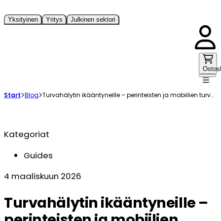
Yksityinen
Yritys
Julkinen sektori
Ostos
Start
Blog
Turvahälytin ikääntyneille – perinteisten ja mobiilien turvahälyttimien erot
Kategoriat
Guides
4 maaliskuun 2026
Turvahälytin ikääntyneille –
perinteisten ja mobiilien