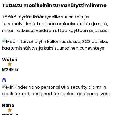
Tutustu mobiileihin turvahälyttimiimme
Täältä löydät ikääntyneille suunniteltuja
turvahälyttimiä. Lue lisää ominaisuuksista ja siitä,
miten ratkaisut voidaan ottaa käyttöön arjessasi.
Watch
3 299
kr
.69
Nano