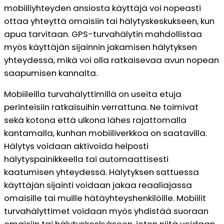
mobiiliyhteyden ansiosta käyttäjä voi nopeasti
ottaa yhteyttä omaisiin tai hälytyskeskukseen, kun
apua tarvitaan. GPS-turvahälytin mahdollistaa
myös käyttäjän sijainnin jakamisen hälytyksen
yhteydessä, mikä voi olla ratkaisevaa avun nopean
saapumisen kannalta.
Mobiileilla turvahälyttimillä on useita etuja
perinteisiin ratkaisuihin verrattuna. Ne toimivat
sekä kotona että ulkona lähes rajattomalla
kantamalla, kunhan mobiiliverkkoa on saatavilla.
Hälytys voidaan aktivoida helposti
hälytyspainikkeella tai automaattisesti
kaatumisen yhteydessä. Hälytyksen sattuessa
käyttäjän sijainti voidaan jakaa reaaliajassa
omaisille tai muille hätäyhteyshenkilöille. Mobiilit
turvahälyttimet voidaan myös yhdistää suoraan