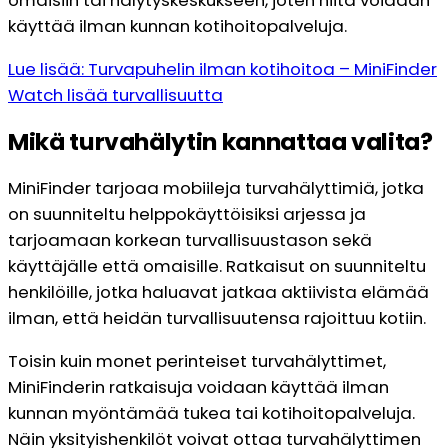
omaisiin tai hälytyskeskukseen, joten niitä voidaan
käyttää ilman kunnan kotihoitopalveluja.
Lue lisää: Turvapuhelin ilman kotihoitoa – MiniFinder
Watch lisää turvallisuutta
Mikä turvahälytin kannattaa valita?
MiniFinder tarjoaa mobiileja turvahälyttimiä, jotka
on suunniteltu helppokäyttöisiksi arjessa ja
tarjoamaan korkean turvallisuustason sekä
käyttäjälle että omaisille. Ratkaisut on suunniteltu
henkilöille, jotka haluavat jatkaa aktiivista elämää
ilman, että heidän turvallisuutensa rajoittuu kotiin.
Toisin kuin monet perinteiset turvahälyttimet,
MiniFinderin ratkaisuja voidaan käyttää ilman
kunnan myöntämää tukea tai kotihoitopalveluja.
Näin yksityishenkilöt voivat ottaa turvahälyttimen