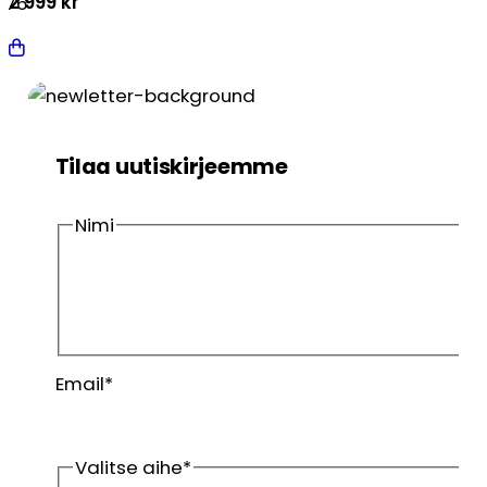
2 999
kr
.76
Tilaa uutiskirjeemme
Nimi
Etunimi
Sukunimi
Email
*
Valitse aihe
*