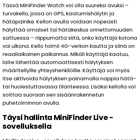
Tässä MiniFinder Watch voi olla suureksi avuksi –
turvakello, jossa on GPS, kaatumishälytin ja
hätäpainike. Kellon avulla voidaan nopeasti
hälyttää omaiset tai hätäkeskus onnettomuuden
sattuessa – riippumatta siitä, onko käyttäjä kotona
vai ulkona. Kello toimii 4G-verkon kautta ja siinä on
reaaliaikainen paikannus. Mikäli käyttäjä kaatuu,
laite lähettää automaattisesti hälytyksen
määritellyille yhteyshenkilöille. Käyttäjä voi myös
itse aktivoida hälytyksen painamalla nappia hätä-
tai huolestuttavassa tilanteessa. Lisäksi kellolla voi
soittaa suoraan sen sisäänrakennetun
puhetoiminnon avulla.
Täysi hallinta MiniFinder Live -
sovelluksella