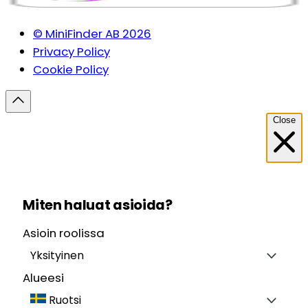
© MiniFinder AB 2026
Privacy Policy
Cookie Policy
Close
Miten haluat asioida?
Asioin roolissa
Yksityinen
Alueesi
Ruotsi