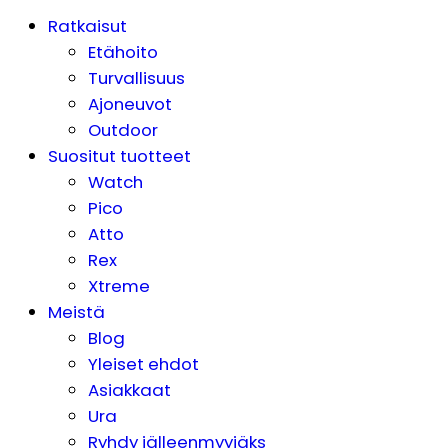
Ratkaisut
Etähoito
Turvallisuus
Ajoneuvot
Outdoor
Suositut tuotteet
Watch
Pico
Atto
Rex
Xtreme
Meistä
Blog
Yleiset ehdot
Asiakkaat
Ura
Ryhdy jälleenmyyjäks