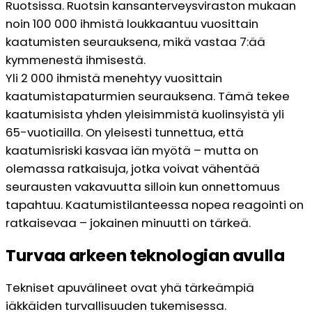
Ruotsissa. Ruotsin kansanterveysviraston mukaan
noin 100 000 ihmistä loukkaantuu vuosittain
kaatumisten seurauksena, mikä vastaa 7:ää
kymmenestä ihmisestä.
Yli 2 000 ihmistä menehtyy vuosittain
kaatumistapaturmien seurauksena. Tämä tekee
kaatumisista yhden yleisimmistä kuolinsyistä yli
65-vuotiailla. On yleisesti tunnettua, että
kaatumisriski kasvaa iän myötä – mutta on
olemassa ratkaisuja, jotka voivat vähentää
seurausten vakavuutta silloin kun onnettomuus
tapahtuu. Kaatumistilanteessa nopea reagointi on
ratkaisevaa – jokainen minuutti on tärkeä.
Turvaa arkeen teknologian avulla
Tekniset apuvälineet ovat yhä tärkeämpiä
iäkkäiden turvallisuuden tukemisessa.