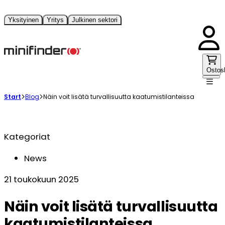
Yksityinen
Yritys
Julkinen sektori
Ostos
Start
Blog
Näin voit lisätä turvallisuutta kaatumistilanteissa
Kategoriat
News
21 toukokuun 2025
Näin voit lisätä turvallisuutta
kaatumistilanteissa