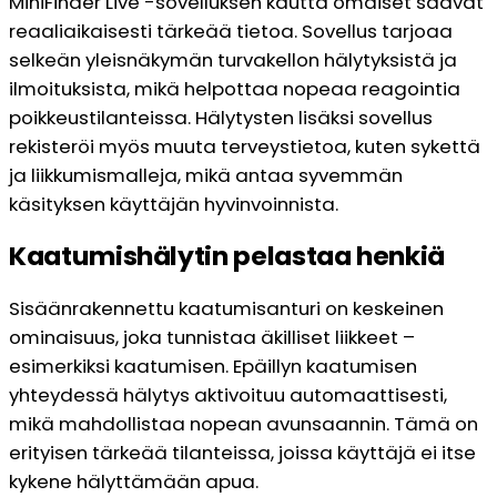
MiniFinder Live -sovelluksen kautta omaiset saavat
reaaliaikaisesti tärkeää tietoa. Sovellus tarjoaa
selkeän yleisnäkymän turvakellon hälytyksistä ja
ilmoituksista, mikä helpottaa nopeaa reagointia
poikkeustilanteissa. Hälytysten lisäksi sovellus
rekisteröi myös muuta terveystietoa, kuten sykettä
ja liikkumismalleja, mikä antaa syvemmän
käsityksen käyttäjän hyvinvoinnista.
Kaatumishälytin pelastaa henkiä
Sisäänrakennettu kaatumisanturi on keskeinen
ominaisuus, joka tunnistaa äkilliset liikkeet –
esimerkiksi kaatumisen. Epäillyn kaatumisen
yhteydessä hälytys aktivoituu automaattisesti,
mikä mahdollistaa nopean avunsaannin. Tämä on
erityisen tärkeää tilanteissa, joissa käyttäjä ei itse
kykene hälyttämään apua.