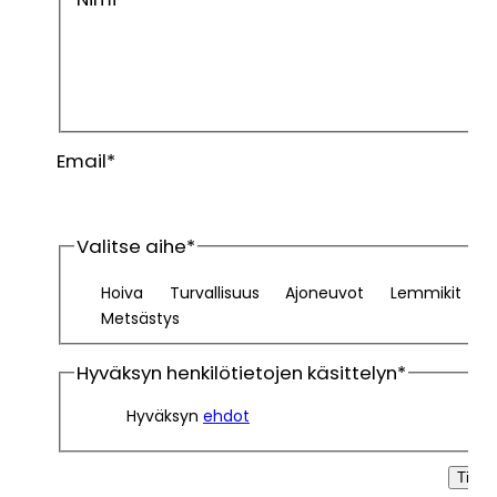
Etunimi
Sukunimi
Email
*
Valitse aihe
*
Hoiva
Turvallisuus
Ajoneuvot
Lemmikit
Metsästys
Hyväksyn henkilötietojen käsittelyn
*
Hyväksyn
ehdot
Tilaa