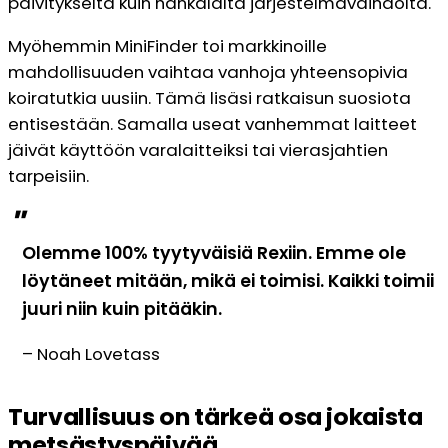
päivitykseltä kuin hankalalta järjestelmävaihdolta.
Myöhemmin MiniFinder toi markkinoille
mahdollisuuden vaihtaa vanhoja yhteensopivia
koiratutkia uusiin. Tämä lisäsi ratkaisun suosiota
entisestään. Samalla useat vanhemmat laitteet
jäivät käyttöön varalaitteiksi tai vierasjahtien
tarpeisiin.
"
Olemme 100% tyytyväisiä Rexiin. Emme ole
löytäneet mitään, mikä ei toimisi. Kaikki toimii
juuri niin kuin pitääkin.
– Noah Lovetass
Turvallisuus on tärkeä osa jokaista
metsästyspäivää