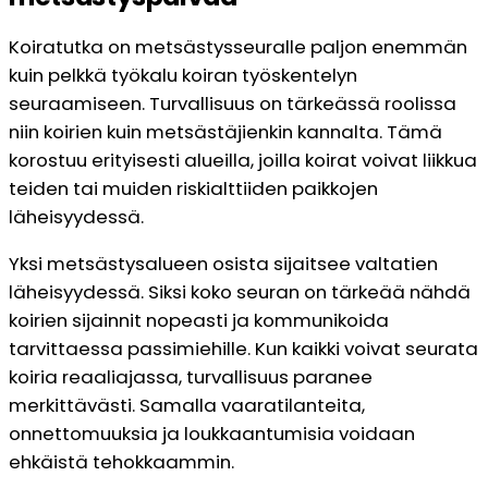
Koiratutka on metsästysseuralle paljon enemmän
kuin pelkkä työkalu koiran työskentelyn
seuraamiseen. Turvallisuus on tärkeässä roolissa
niin koirien kuin metsästäjienkin kannalta. Tämä
korostuu erityisesti alueilla, joilla koirat voivat liikkua
teiden tai muiden riskialttiiden paikkojen
läheisyydessä.
Yksi metsästysalueen osista sijaitsee valtatien
läheisyydessä. Siksi koko seuran on tärkeää nähdä
koirien sijainnit nopeasti ja kommunikoida
tarvittaessa passimiehille. Kun kaikki voivat seurata
koiria reaaliajassa, turvallisuus paranee
merkittävästi. Samalla vaaratilanteita,
onnettomuuksia ja loukkaantumisia voidaan
ehkäistä tehokkaammin.