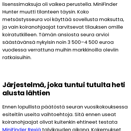
lisenssimaksuja oli vaikea perustella. MiniFinder
Hunter muutti tilanteen täysin. Koko
metsästysseura voi käyttää sovellusta maksutta,
ja vain koiranohjaajat tarvitsevat tilauksen omille
koiratutkilleen. Tämän ansiosta seura arvioi
säästävänsä nykyisin noin 3 500–4 500 euroa
vuodessa verrattuna muihin markkinoilla oleviin
ratkaisuihin.
Järjestelmä, joka tuntui tutulta heti
alusta lähtien
Ennen lopullista päätöstä seuran vuosikokouksessa
esiteltiin useita vaihtoehtoja. Sitä ennen useat
koiranohjaajat olivat kuitenkin ehtineet testata
MiniFinder Rexiä
talvikauden aikana. Kokemukset