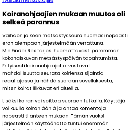
työkalu metsästäjille
Koiranohjaajien mukaan muutos oli
selkeä parannus
Vaihdon jälkeen metsästysseura huomasi nopeasti
eron aiempaan järjestelmään verrattuna.
MiniFinder Rex tarjosi huomattavasti paremman
kokonaiskuvan metsästyspäivän tapahtumista.
Erityisesti koiranohjaajat arvostavat
mahdollisuutta seurata koiriensa sijaintia
reaaliajassa ja nähdä suoraan sovelluksesta,
miten koirat liikkuvat eri alueilla.
Lisäksi koiran voi soittaa suoraan tutkalla. Käyttäjä
voi kuulla koiran ääniä ja antaa komentoja
nopeasti tilanteen mukaan. Tämän vuoksi
järjestelmän käyttöönotto tuntui enemmän