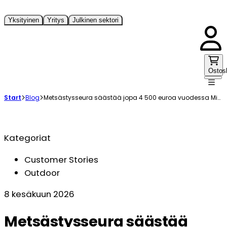
Yksityinen
Yritys
Julkinen sektori
Ostos
Start
Blog
Metsästysseura säästää jopa 4 500 euroa vuodessa MiniFinder Hunterin ja Rexin avulla
Kategoriat
Customer Stories
Outdoor
8 kesäkuun 2026
Metsästysseura säästää