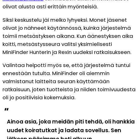
olivat alusta asti erittäin myönteisiä.
Siksi keskustelu jäi melko lyhyeksi. Monet jäsenet
olivat jo nähneet käytännössä, kuinka järjestelmä
toimii metsästyksen aikana. Kun äänestyksen aika
koitti, metsästysseura valitsi yksimielisesti
MiniFinder Hunterin ja Rexin uudeksi ratkaisukseen.
Valintaa helpotti myös se, että järjestelmä tuntui
ennestään tutulta. MiniFinder oli aiemmin
valmistanut laitteita seuran käyttämään
ratkaisuun, joten tuotteista ja niiden toimivuudesta
oli jo positiivisia kokemuksia.
"
Ainoa asia, joka meidän piti tehdä, oli hankkia
uudet koiratutkat ja ladata sovellus. Sen
jälkeen pääsimme heti alkuun.