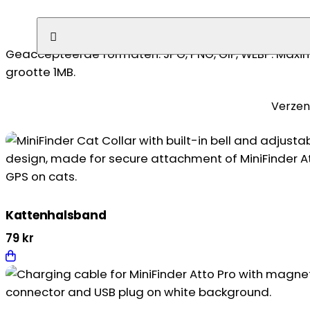
Geen bestand gekozen
Geaccepteerde formaten: JPG, PNG, GIF, WEBP. Maxi
grootte 1MB.
Kattenhalsband
79
kr