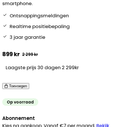
smartphone.
Ontsnappingsmeldingen
Realtime positiebepaling
3 jaar garantie
899
kr
2 299
kr
Oorspronkelijke
Huidige
Laagste prijs 30 dagen 2 299kr
prijs
prijs
was:
is:
Toevoegen
2
899 kr.
299 kr.
Op voorraad
Abonnement
Kies na aankoop. Vanaf €7 per maand.
Bekijk