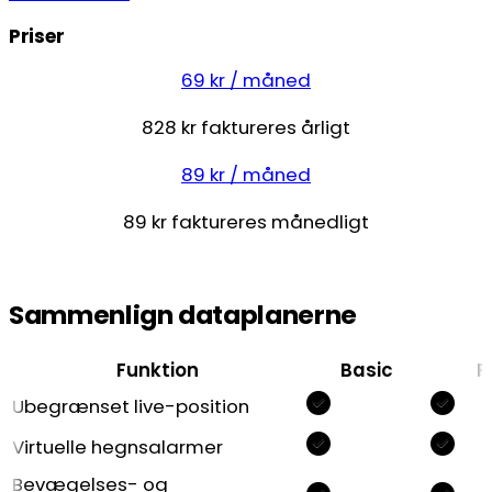
Priser
69 kr / måned
828 kr faktureres årligt
89 kr / måned
89 kr faktureres månedligt
Sammenlign dataplanerne
Funktion
Basic
P
Ubegrænset live-position
Virtuelle hegnsalarmer
Bevægelses- og