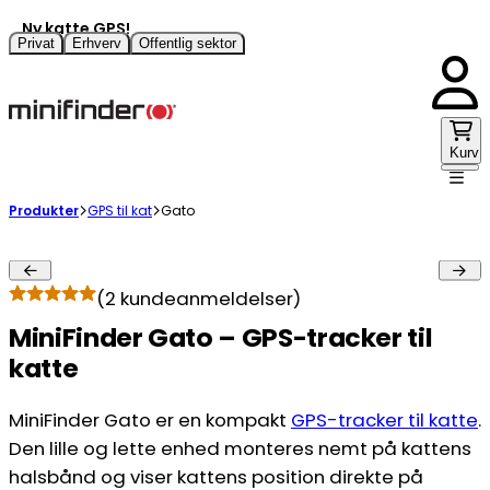
Ny katte GPS!
Privat
Erhverv
Offentlig sektor
Kurv
Produkter
GPS til kat
Gato
(
2
kundeanmeldelser)
MiniFinder Gato – GPS-tracker til
katte
MiniFinder Gato er en kompakt
GPS-tracker til katte
.
Den lille og lette enhed monteres nemt på kattens
halsbånd og viser kattens position direkte på