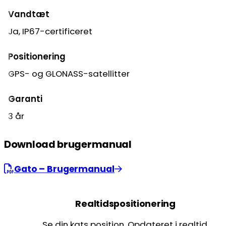
Vandtæt
Ja, IP67-certificeret
Positionering
GPS- og GLONASS-satellitter
Garanti
3 år
Download brugermanual
Gato – Brugermanual
Realtidspositionering
Se din kats position. Opdateret i realtid.