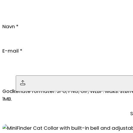
Navn
*
E-mail
*
Ingen fil valgt
Godkendte formater: JPG, PNG, GIF, WEBP. Maks. størr
1MB.