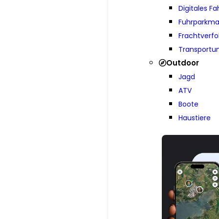
Digitales F
Fuhrparkm
Frachtverf
Transport
Outdoor
Jagd
ATV
Boote
Haustiere