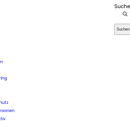
Such
Suchen
em
ring
hutz
ersonen
tiv