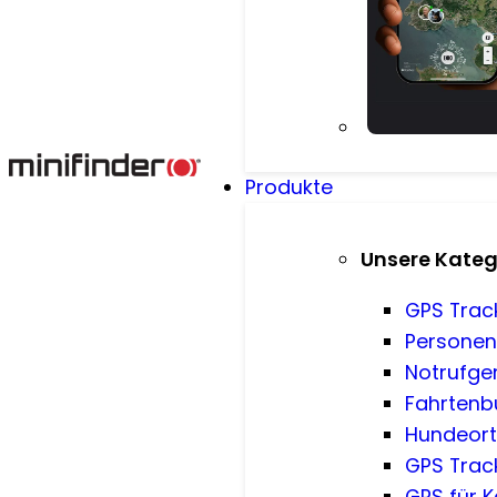
Produkte
Unsere Kateg
GPS Trac
Persone
Notrufge
Fahrtenb
Hundeor
GPS Trac
GPS für 