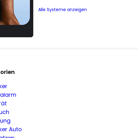
Alle Systeme anzeigen
orien
ker
nalarm
rät
uch
tung
ker Auto
Katzen