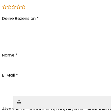
Deine Rezension
*
Name
*
E-Mail
*
Keine Datei ausgewählt
Akzeptierte Formate: JPG, PNG, GIF, WEBP. Maximale 