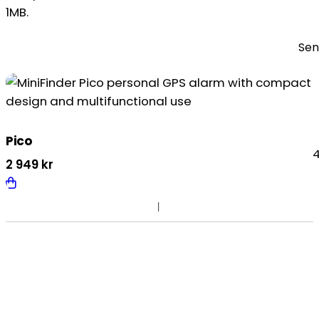
1MB.
Pico
4
2 949
kr