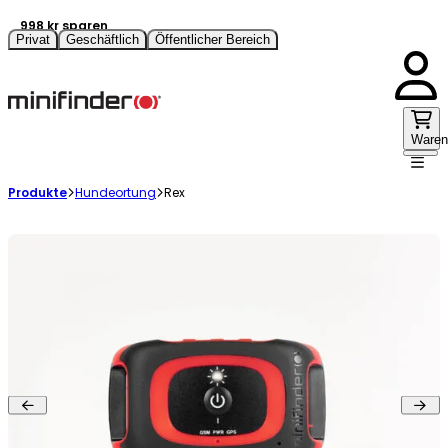
998 kr sparen
Privat
Geschäftlich
Öffentlicher Bereich
Waren
Produkte
Hundeortung
Rex