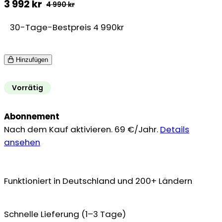
3 992
kr
4 990
kr
Ursprünglicher
Aktueller
30-Tage-Bestpreis 4 990kr
Preis
Preis
war:
ist:
Hinzufügen
4
3
990 kr
992 kr.
Vorrätig
Abonnement
Nach dem Kauf aktivieren. 69 €/Jahr.
Details
ansehen
Funktioniert in Deutschland und 200+ Ländern
Schnelle Lieferung (1–3 Tage)