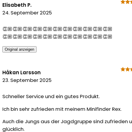
Elisabeth P.
24. September 2025
👏🏼👏🏼👏🏼👏🏼👏🏼👏🏼👏🏼👏🏼👏🏼👏🏼👏🏼
👏🏼👏🏼👏🏼👏🏼👏🏼👏🏼👏🏼👏🏼👏🏼👏🏼👏🏼
Original anzeigen
Håkan Larsson
23. September 2025
Schneller Service und ein gutes Produkt.
Ich bin sehr zufrieden mit meinem Minifinder Rex.
Auch die Jungs aus der Jagdgruppe sind zufrieden 
glücklich.