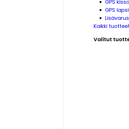
GPS kissa
GPS lapsi
Lisävarus
Kaikki tuottee
Valitut tuott