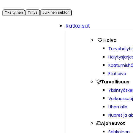
Yksityinen
Yritys
Julkinen sektori
Ratkaisut
Hoiva
Turvahälyti
Hälytysjärj
Kaatumishä
Etähoiva
Turvallisuus
Yksintyöske
Varkaussuo
Uhan alla
Nuoret ja ak
Ajoneuvot
Sähköinen