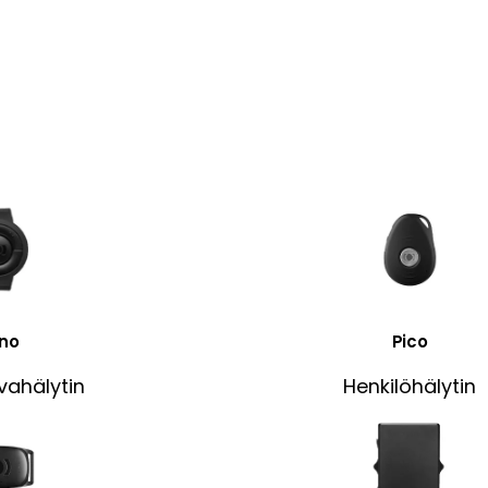
no
Pico
rvahälytin
Henkilöhälytin