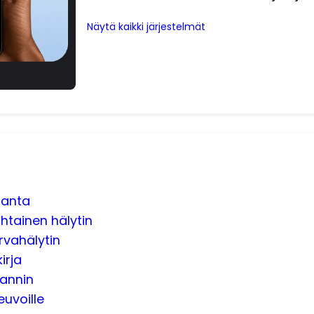
Näytä kaikki järjestelmät
ranta
htainen hälytin
rvahälytin
irja
kannin
uvoille