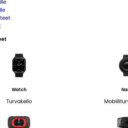
lle
lle
teet
t
eet
Watch
Na
Turvakello
Mobiilitu