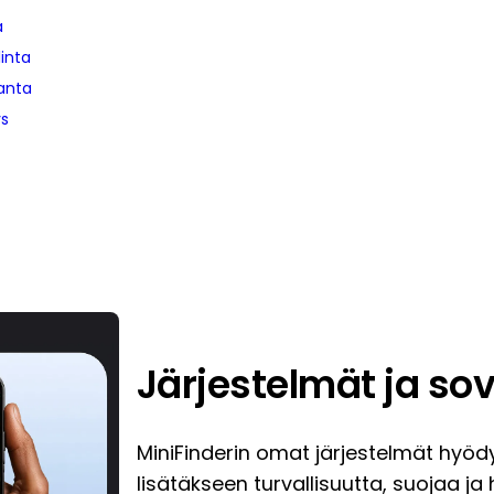
a
linta
anta
ys
Järjestelmät ja sov
MiniFinderin omat järjestelmät hyödy
lisätäkseen turvallisuutta, suojaa ja 