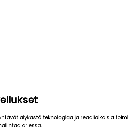
ellukset
ntävät älykästä teknologiaa ja reaaliaikaisia toim
hallintaa arjessa.