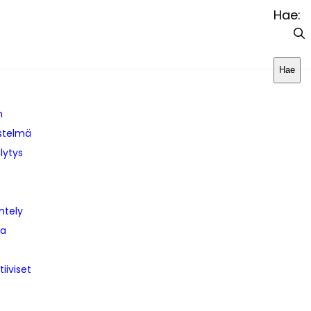
Hae:
Hae
n
estelmä
lytys
ntely
ja
tiiviset