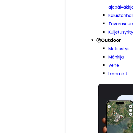
ajopäiväkirj
Kalustonhal
Tavaraseur
Kuljetusyrit
Outdoor
Metsästys
Mönkijä
Vene
Lemmikit