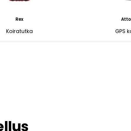
Rex
Atto
Koiratutka
GPS ko
llus