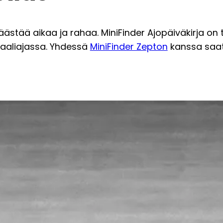
säästää aikaa ja rahaa. MiniFinder Ajopäiväkirja on
eaaliajassa. Yhdessä
MiniFinder Zepton
kanssa saat 