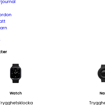
rjournal
fordon
att
barn
r
ter
Watch
Na
Trygghetsklocka
Tryggh