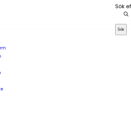
Sök ef
Sök
arm
m
n
te