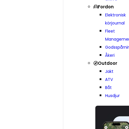
Fordon
Elektronisk
körjournal
Fleet
Manageme
Godsspårni
Åkeri
Outdoor
Jakt
ATV
Båt
Husdjur