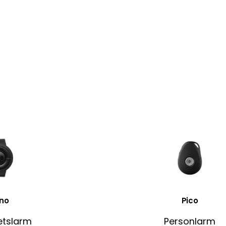
no
Pico
etslarm
Personlarm