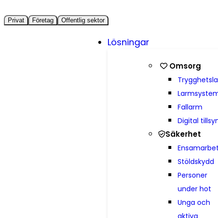
Privat
Företag
Offentlig sektor
Lösningar
Omsorg
Trygghetsl
Larmsyste
Fallarm
Digital tillsy
Säkerhet
Ensamarbe
Stöldskydd
Personer
under hot
Unga och
aktiva