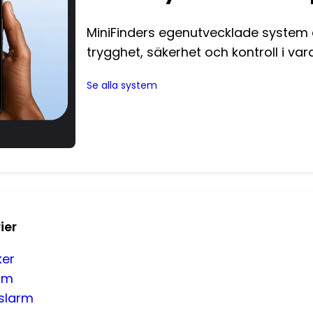
MiniFinders egenutvecklade system a
trygghet, säkerhet och kontroll i va
Se alla system
ier
ker
rm
slarm