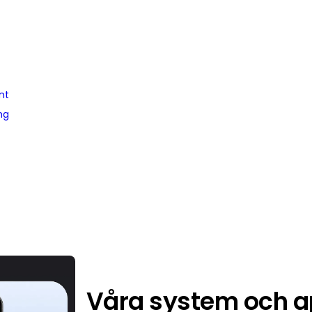
nt
ng
Våra system och a