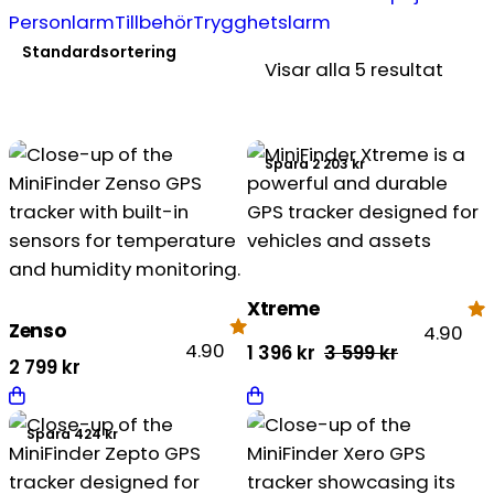
Personlarm
Tillbehör
Trygghetslarm
Visar alla 5 resultat
Spara 2 203 kr
Xtreme
Zenso
4.90
4.90
Det
Det
1 396
kr
3 599
kr
2 799
kr
ursprungliga
nuvarande
priset
priset
Spara 424 kr
var:
är:
3
1