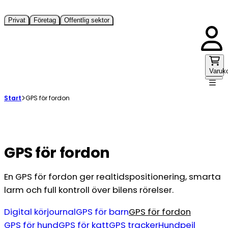
Privat
Företag
Offentlig sektor
Varuk
Start
GPS för fordon
GPS för fordon
En GPS för fordon ger realtidspositionering, smarta
larm och full kontroll över bilens rörelser.
Digital körjournal
GPS för barn
GPS för fordon
GPS för hund
GPS för katt
GPS tracker
Hundpejl