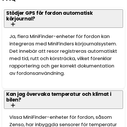
1
1
Stödjer GPS för fordon automatisk
599 kr.
175 kr.
körjournal?
Ja, flera MiniFinder-enheter för fordon kan
integreras med MiniFinders körjournalsystem.
Det innebär att resor registreras automatiskt
med tid, rutt och körsträcka, vilket förenklar
rapportering och ger korrekt dokumentation
av fordonsanvändning.
Kan jag övervaka temperatur och klimat i
bilen?
Vissa MiniFinder-enheter för fordon, såsom
Zenso, har inbyggda sensorer för temperatur