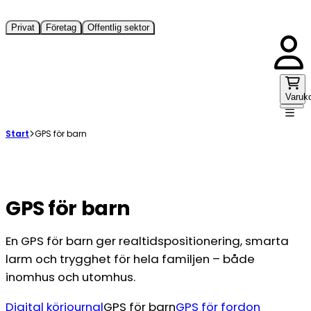
Privat
Företag
Offentlig sektor
Varuk
Start
GPS för barn
GPS för barn
En GPS för barn ger realtidspositionering, smarta
larm och trygghet för hela familjen – både
inomhus och utomhus.
Digital körjournal
GPS för barn
GPS för fordon