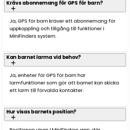
Krävs abonnemang för GPS för barn?
flera
varianter.
De
Ja, GPS för barn kräver ett abonnemang för
olika
uppkoppling och tillgång till funktioner i
alternativen
MiniFinders system.
kan
väljas
på
Kan barnet larma vid behov?
produktsidan
Ja, enheter för GPS för barn har
larmfunktioner som gör att barnet kan skicka
ett larm till förvalda kontakter.
Hur visas barnets position?
Positionen visas i MiniFinders app, där