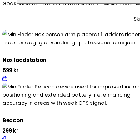
Godkända format: JPG, PNG, GIF, WEBP. Maxstorlek 1 M
Nox laddstation
599
kr
Beacon
299
kr