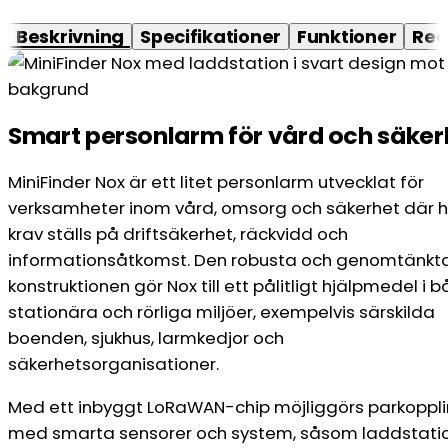
Beskrivning
Specifikationer
Funktioner
Rec
Smart personlarm för vård och säker
MiniFinder Nox är ett litet personlarm utvecklat för
verksamheter inom vård, omsorg och säkerhet där 
krav ställs på driftsäkerhet, räckvidd och
informationsåtkomst. Den robusta och genomtänkt
konstruktionen gör Nox till ett pålitligt hjälpmedel i 
stationära och rörliga miljöer, exempelvis särskilda
boenden, sjukhus, larmkedjor och
säkerhetsorganisationer.
Med ett inbyggt LoRaWAN-chip möjliggörs parkoppl
med smarta sensorer och system, såsom laddstatio