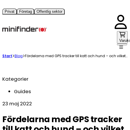
Privat
Företag
Offentlig sektor
Varuk
Start
Blog
Fördelarna med GPS tracker till katt och hund – och vilket alternativ är bäst?
Kategorier
Guides
23 maj 2022
Fördelarna med GPS tracker
till katt och hund – och vilket