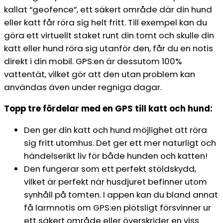
kallat “geofence”, ett säkert område där din hund
eller katt får röra sig helt fritt. Till exempel kan du
göra ett virtuellt staket runt din tomt och skulle din
katt eller hund röra sig utanför den, får du en notis
direkt i din mobil. GPS:en är dessutom 100%
vattentät, vilket gör att den utan problem kan
användas även under regniga dagar.
Topp tre fördelar med en GPS till katt och hund:
Den ger din katt och hund möjlighet att röra
sig fritt utomhus. Det ger ett mer naturligt och
händelserikt liv för både hunden och katten!
Den fungerar som ett perfekt stöldskydd,
vilket är perfekt när husdjuret befinner utom
synhåll på tomten. I appen kan du bland annat
få larmnotis om GPS:en plötsligt försvinner ur
ett säkert område eller överskrider en viss