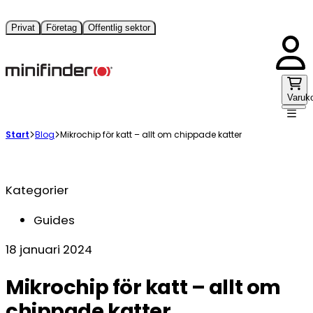
Privat
Företag
Offentlig sektor
Varuk
Start
Blog
Mikrochip för katt – allt om chippade katter
Kategorier
Guides
18 januari 2024
Mikrochip för katt – allt om
chippade katter