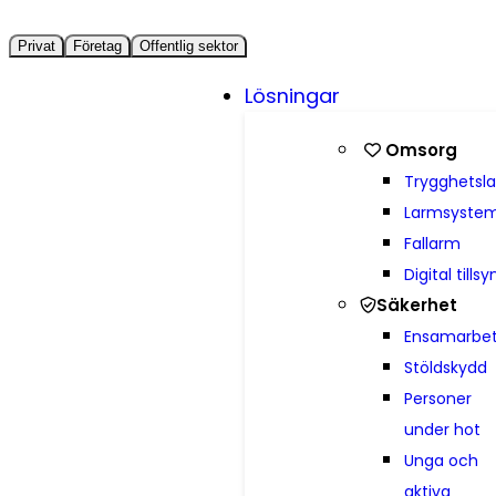
Privat
Företag
Offentlig sektor
Lösningar
Omsorg
Trygghetsl
Larmsyste
Fallarm
Digital tillsy
Säkerhet
Ensamarbe
Stöldskydd
Personer
under hot
Unga och
aktiva