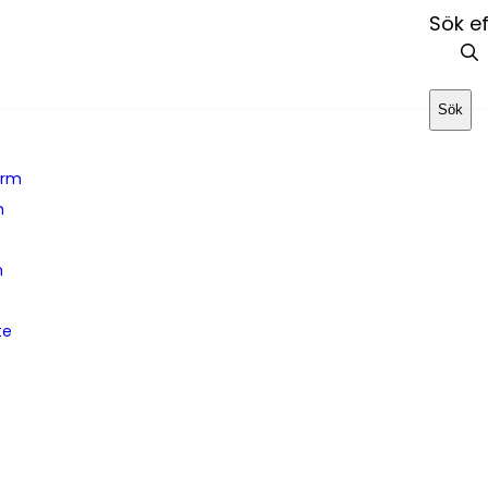
Sök ef
Sök
arm
m
n
te