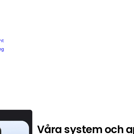
nt
ng
Våra system och a