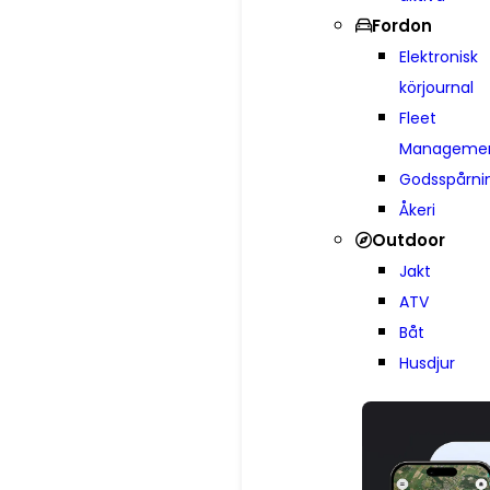
Fordon
Elektronisk
körjournal
Fleet
Manageme
Godsspårni
Åkeri
Outdoor
Jakt
ATV
Båt
Husdjur