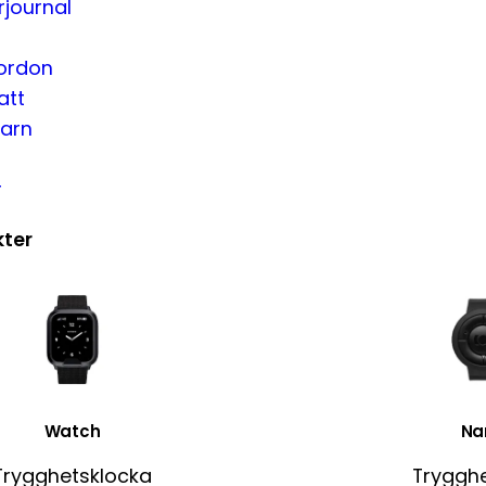
rjournal
fordon
att
barn
r
ter
Watch
Na
Trygghetsklocka
Tryggh