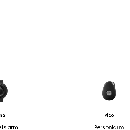
no
Pico
etslarm
Personlarm