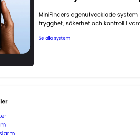
MiniFinders egenutvecklade system a
trygghet, säkerhet och kontroll i va
Se alla system
ier
ker
rm
slarm