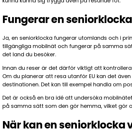
kunna känna sig trygga även på resande fot.
Fungerar en seniorklock
Ja, en seniorklocka fungerar utomlands och i pri
tillgängliga mobilnät och fungerar på samma s
det land du besöker.
Innan du reser är det därför viktigt att kontrolle
Om du planerar att resa utanför EU kan det även
destinationen. Det kan till exempel handla om posi
Det är också en bra idé att undersöka mobilnäte
på samma sätt som den gör hemma, vilket gör at
När kan en seniorklocka