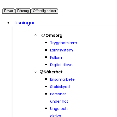
Privat
Företag
Offentlig sektor
Lösningar
Omsorg
Trygghetslarm
Larmsystem
Fallarm
Digital tillsyn
Säkerhet
Ensamarbete
Stöldskydd
Personer
under hot
Unga och
aktiva