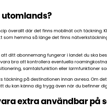
a utomlands?
ncip överallt där det finns mobilnät och täckning.
ätt som hemma så länge det finns nätverkstäckni
ra att ditt abonnemang fungerar i landet du ska bes
 vara bra att kontrollera eventuella roamingkostn
tionering, samtalsfunktion eller larmfunktioner som
ts täckning på destinationen innan avresa. Om de
t du kan känna dig trygg även när du befinner di
 vara extra användbar på 