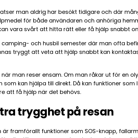
atser man aldrig har besökt tidigare och där mån
jälpmedel för både användaren och anhöriga hem
kan vara svårt att hitta rätt eller få hjälp snabbt 
camping- och husbil semester där man ofta befinne
nas tryggt att veta att hjälp snabbt kan kontakta
när man reser ensam. Om man råkar ut för en olycka,
ten som kan hjälpa till direkt. Då kan funktioner so
e att få hjälp när det behövs.
tra trygghet på resan
 är framförallt funktioner som SOS-knapp, fallarm,