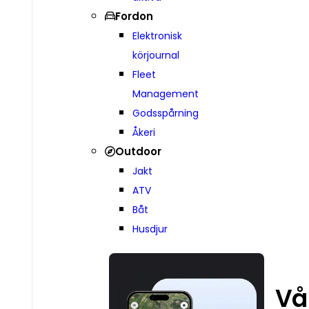
Fordon
Elektronisk
körjournal
Fleet
Management
Godsspårning
Åkeri
Outdoor
Jakt
ATV
Båt
Husdjur
Vå