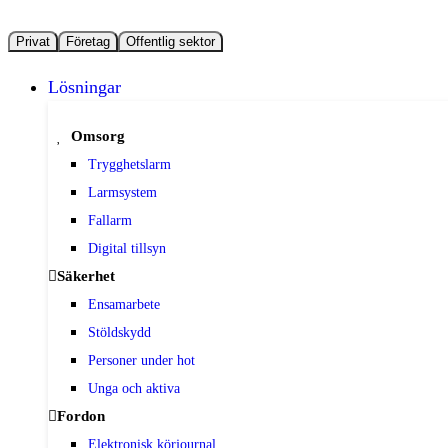
Privat
Företag
Offentlig sektor
Lösningar
Omsorg
Trygghetslarm
Larmsystem
Fallarm
Digital tillsyn
Säkerhet
Ensamarbete
Stöldskydd
Personer under hot
Unga och aktiva
Fordon
Elektronisk körjournal