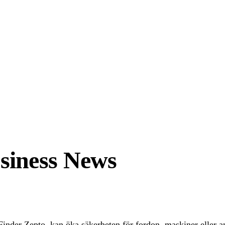
siness News
nder Zepto, kan öka säkerheten för fordon, maskiner eller a