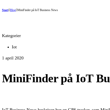
Start
Blog
MiniFinder på IoT Business News
Kategorier
Iot
1 april 2020
MiniFinder på IoT Bu
IoT Business News beskriver hur en GPS tracker, som MiniFi