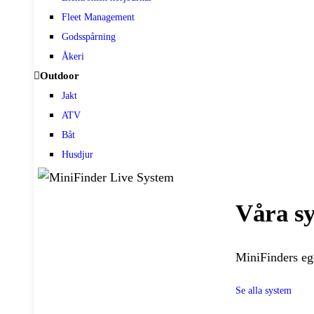
Fleet Management
Godsspårning
Åkeri
Outdoor
Jakt
ATV
Båt
Husdjur
Våra s
MiniFinders ege
Se alla system