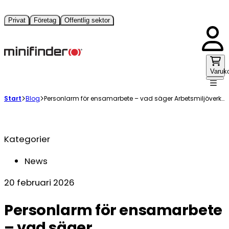
Privat
Företag
Offentlig sektor
Varuk
Start
Blog
Personlarm för ensamarbete – vad säger Arbetsmiljöverket?
Kategorier
News
20 februari 2026
Personlarm för ensamarbete
– vad säger