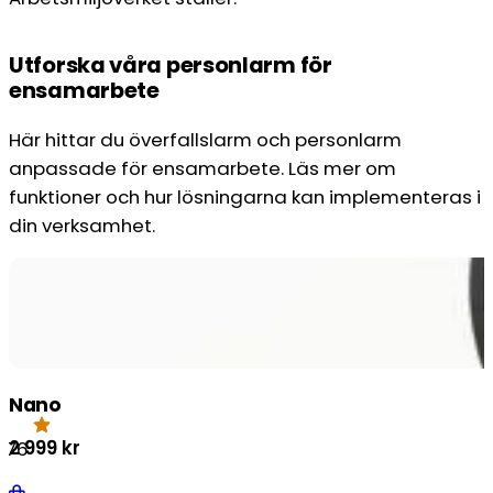
Utforska våra personlarm för
ensamarbete
Här hittar du överfallslarm och personlarm
anpassade för ensamarbete. Läs mer om
funktioner och hur lösningarna kan implementeras i
din verksamhet.
Nano
2 999
kr
.76