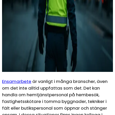
Ensamarbete
är vanligt i många branscher, även
om det inte alltid uppfattas som det. Det kan
handla om hemtjänstpersonal på hembesök,
fastighetsskötare i tomma byggnader, tekniker i
fält eller butikspersonal som öppnar och stänger
ensam. I dessa situationer finns ingen kollega i