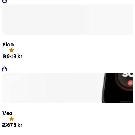
Pico
2 949
kr
4.91
Veo
3 675
kr
.92