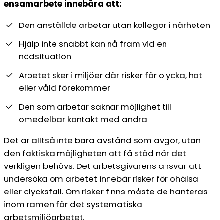
ensamarbete innebära att:
Den anställde arbetar utan kollegor i närheten
Hjälp inte snabbt kan nå fram vid en
nödsituation
Arbetet sker i miljöer där risker för olycka, hot
eller våld förekommer
Den som arbetar saknar möjlighet till
omedelbar kontakt med andra
Det är alltså inte bara avstånd som avgör, utan
den faktiska möjligheten att få stöd när det
verkligen behövs. Det arbetsgivarens ansvar att
undersöka om arbetet innebär risker för ohälsa
eller olycksfall. Om risker finns måste de hanteras
inom ramen för det systematiska
arbetsmiljöarbetet.