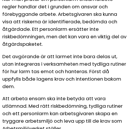
regler handlar det i grunden om ansvar och
förebyggande arbete. Arbetsgivaren ska kunna
visa att riskerna är identifierade, bedömda och
åtgärdade. Ett personlarm ersätter inte
riskbedömningen, men det kan vara en viktig del av
åtgärdspaketet.
Det avgörande är att larmet inte bara delas ut,
utan integreras i verksamheten med tydliga rutiner
för hur larm tas emot och hanteras. Först då
uppfylls både lagens krav och intentionen bakom
dem.
Att arbeta ensam ska inte betyda att vara
utlämnad. Med rätt riskbedömning, tydliga rutiner
och ett personlarm kan arbetsgivaren skapa en
tryggare arbetsmiljö och leva upp till de krav som
Arbetsmiljöverket ställer.