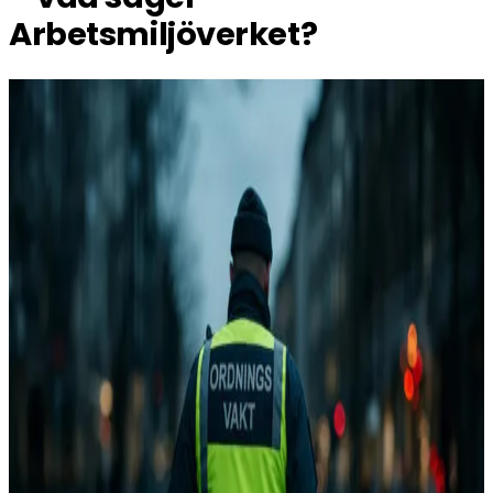
Arbetsmiljöverket?