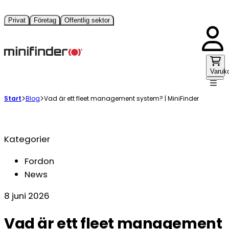
Privat
Företag
Offentlig sektor
Varuk
Start
Blog
Vad är ett fleet management system? | MiniFinder
Kategorier
Fordon
News
8 juni 2026
Vad är ett fleet management