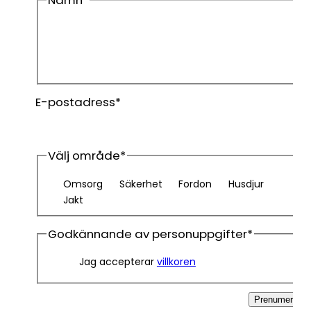
Namn
*
Förnamn
Efternamn
E-postadress
*
Välj område
*
Omsorg
Säkerhet
Fordon
Husdjur
Jakt
Godkännande av personuppgifter
*
Jag accepterar
villkoren
Prenumerera